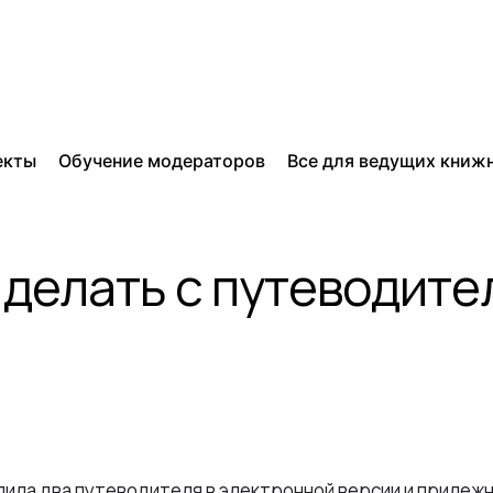
екты
Обучение модераторов
Все для ведущих книж
 делать с путеводит
ила два путеводителя в электронной версии и прилежно