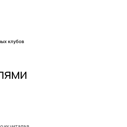
ных клубов
елями
 их читала в