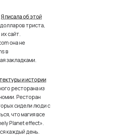
.
Я писала об этой
 долларов триста,
их сайт.
com она не
ns в
ная закладками.
итектуры и истории
ного ресторана из
ономии. Ресторан
торых сидели люди с
ься, что магия все
y Planet effect».
тся каждый день.