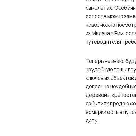
самолетах. Особенны
острове можно заме
невозможно посмотре
из Милана в Рим, ос
путеводителя требо
Теперь не знаю, буд
неудобную вещь тру
ключевых объектов 
довольно неудобные.
деревень, крепосте
событиях вроде ежег
ярмарки есть в путе
дату.