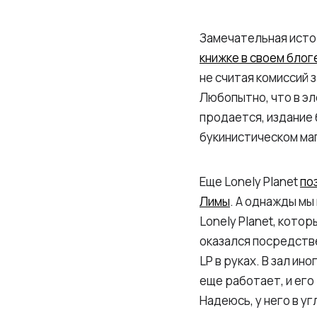
Замечательная истор
книжке в своем блоге
не считая комиссий 
Любопытно, что в эл
продается, издание б
букинистическом маг
Еще Lonely Planet
по
Лимы
. А однажды мы
Lonely Planet, кото
оказался посредстве
LP в руках. В зал ин
еще работает, и его
Надеюсь, у него в у