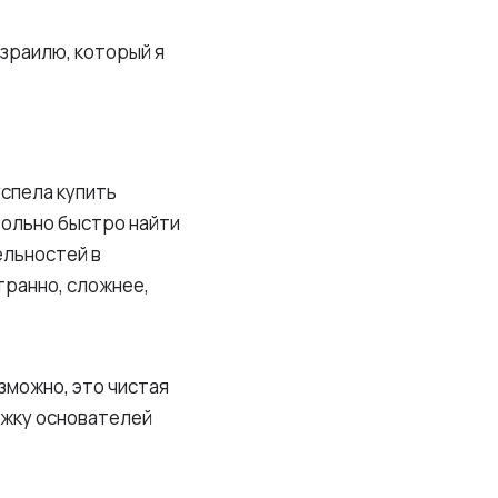
Израилю, который я
успела купить
вольно быстро найти
ельностей в
странно, сложнее,
зможно, это чистая
ижку основателей