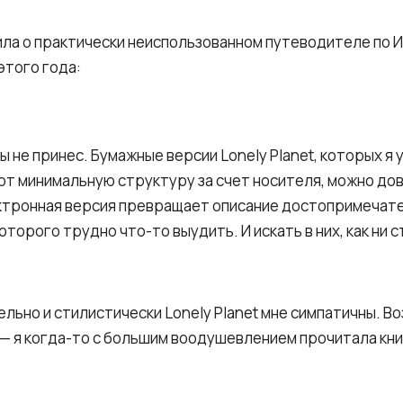
ила о практически неиспользованном путеводителе по 
этого года:
 не принес. Бумажные версии Lonely Planet, которых я 
ют минимальную структуру за счет носителя, можно до
ктронная версия превращает описание достопримечат
оторого трудно что-то выудить. И искать в них, как ни 
льно и стилистически Lonely Planet мне симпатичны. Во
— я когда-то с большим воодушевлением прочитала кн