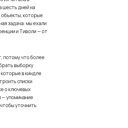
а шесть дней на
 объекты, которые
ая задача: мы ехали
ренции и Тиволи — от
т, потому что более
обрать выборку
 которые в киндле
строить списки
же о ключевых
л — упоминание
, чтобы уточнить