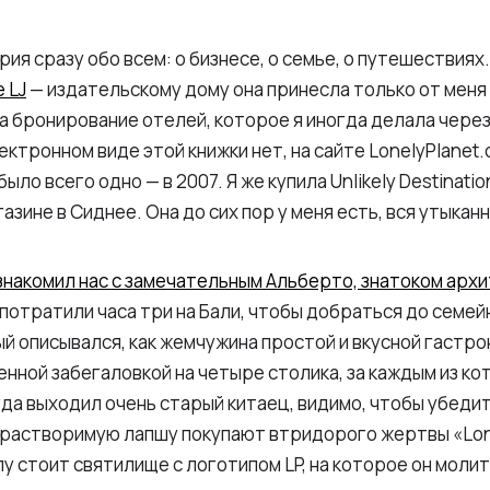
ия сразу обо всем: о бизнесе, о семье, о путешествиях
 LJ
— издательскому дому она принесла только от меня
за бронирование отелей, которое я иногда делала через 
ектронном виде этой книжки нет, на сайте LonelyPlanet.
ыло всего одно — в 2007. Я же купила Unlikely Destinatio
азине в Сиднее. Она до сих пор у меня есть, вся утыкан
знакомил нас с замечательным Альберто, знатоком арх
 потратили часа три на Бали, чтобы добраться до семей
рый описывался, как жемчужина простой и вкусной гастр
нной забегаловкой на четыре столика, за каждым из ко
огда выходил очень старый китаец, видимо, чтобы убедит
 растворимую лапшу покупают втридорого жертвы «Lonel
глу стоит святилище с логотипом LP, на которое он моли