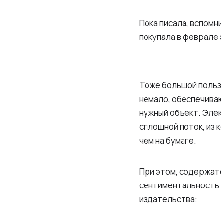
Пока писала, вспомн
покупала в феврале 
Тоже большой пользы
немало, обеспечива
нужный объект. Эле
сплошной поток, из к
чем на бумаге.
При этом, содержате
сентиментальность 
издательства: