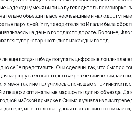
е надежды у меня были на путеводитель по Майорке: з
чательно объездить все неочевидные и малодоступные
ть в пару дней. У путеводителя по Италии была обратн
танавливаясь на день в городах по дороге: Болонье, Фло
вался супер-стар-шот-лист на каждый город.
у ли еще когда-нибудь покупать цифровые лонли-плане
дно себе представить. Они сделаны так, что быстро с
для маршрута можно только через механизм хайлайтов,
 У меня так и не получилось с помощью этой книжки по
й и пещер и оптимальные маршруты для их объезда. Да
одной майской ярмарке в Синью я узнала из викитреве
водителе, но его сложно уловить и сложно потом найти