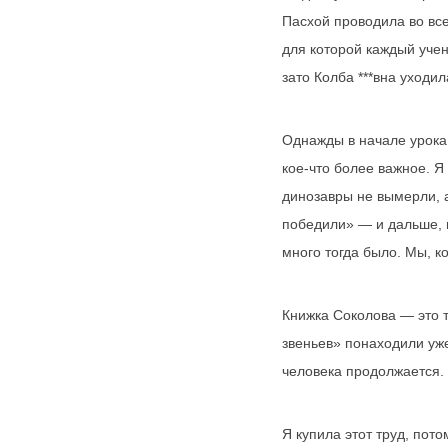
Пасхой проводила во вс
для которой каждый учен
зато Колба ***вна уходи
Однажды в начале урока 
кое-что более важное. Я
динозавры не вымерли, 
победили» — и дальше, 
много тогда было. Мы, к
Книжка Соколова — это т
звеньев» понаходили уже
человека продолжается. 
Я купила этот труд, пот