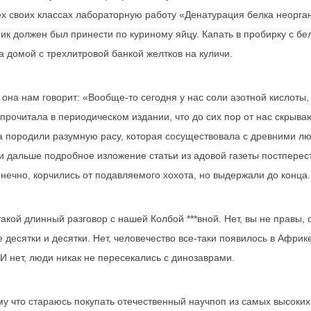
ех своих классах лабораторную работу «Денатурация белка неорга
ик должен был принести по куриному яйцу. Капать в пробирку с бел
ла домой с трехлитровой банкой желтков на куличи.
она нам говорит: «Вообще-то сегодня у нас соли азотной кислоты, 
 прочитала в периодическом издании, что до сих пор от нас скрыв
а породили разумную расу, которая сосуществовала с древними лю
и дальше подробное изложение статьи из адовой газеты постперес
онечно, корчились от подавляемого хохота, но выдержали до конца.
акой длинный разговор с нашей Колбой ***вной. Нет, вы не правы,
 десятки и десятки. Нет, человечество все-таки появилось в Африк
И нет, люди никак не пересекались с динозаврами.
ому что стараюсь покупать отечественный научпоп из самых высоки