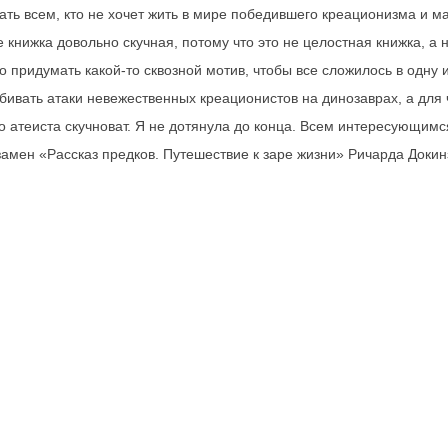
ть всем, кто не хочет жить в мире победившего креационизма и ма
 книжка довольно скучная, потому что это не целостная книжка, а 
придумать какой-то сквозной мотив, чтобы все сложилось в одну 
тбивать атаки невежественных креационистов на динозаврах, а для 
о атеиста скучноват. Я не дотянула до конца. Всем интересующим
амен «Рассказ предков. Путешествие к заре жизни» Ричарда Докин