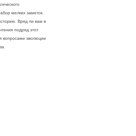
гического
набор мелких заметок.
историю. Вряд ли вам в
чтения подряд этот
ся вопросами эволюции
за.