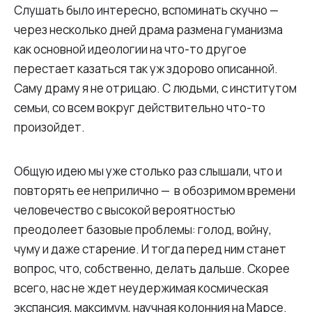
Слушать было интересно, вспоминать скучно —
через несколько дней драма размена гуманизма
как основной идеологии на что-то другое
перестает казаться так уж здорово описанной.
Саму драму я не отрицаю. С людьми, с институтом
семьи, со всем вокруг действительно что-то
произойдет.
Общую идею мы уже столько раз слышали, что и
повторять ее неприлично — в обозримом времени
человечество с высокой вероятностью
преодолеет базовые проблемы: голод, войну,
чуму и даже старение. И тогда перед ним станет
вопрос, что, собственно, делать дальше. Скорее
всего, нас не ждет неудержимая космическая
экспансия, максимум, научная колонния на Марсе.