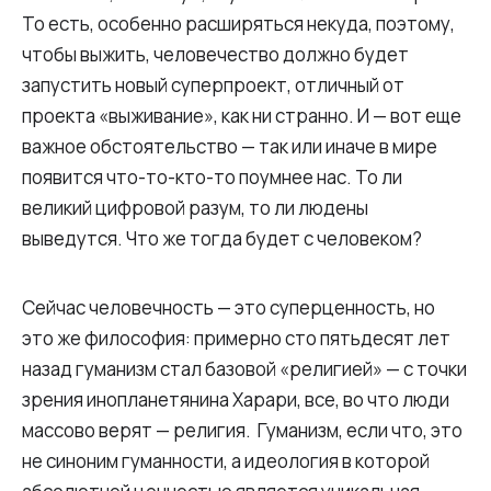
То есть, особенно расширяться некуда, поэтому,
чтобы выжить, человечество должно будет
запустить новый суперпроект, отличный от
проекта «выживание», как ни странно. И — вот еще
важное обстоятельство — так или иначе в мире
появится что-то-кто-то поумнее нас. То ли
великий цифровой разум, то ли людены
выведутся. Что же тогда будет с человеком?
Сейчас человечность — это суперценность, но
это же философия: примерно сто пятьдесят лет
назад гуманизм стал базовой «религией» — с точки
зрения инопланетянина Харари, все, во что люди
массово верят — религия. Гуманизм, если что, это
не синоним гуманности, а идеология в которой