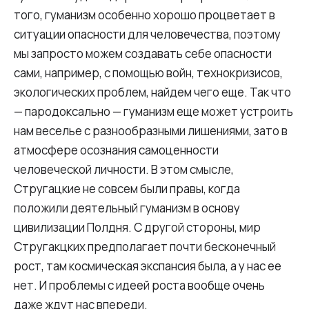
того, гуманизм особенно хорошо процветает в
ситуации опасности для человечества, поэтому
мы запросто можем создавать себе опасности
сами, например, с помощью войн, технокризисов,
экологических проблем, найдем чего еще. Так что
— пародоксально — гуманизм еще может устроить
нам веселье с разнообразными лишениями, зато в
атмосфере осознания самоценности
человеческой личности. В этом смысле,
Стругацкие не совсем были правы, когда
положили деятельный гуманизм в основу
цивилизации Полдня. С другой стороны, мир
Стругакцких предполагает почти бесконечный
рост, там космическая экспансия была, а у нас ее
нет. И проблемы с идеей роста вообще очень
даже ждут нас впереди.