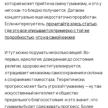
которая может прийти на смену гуманизму, и это у
него как-то бледно получается. Датаизм
концептуально еще недостаточно проработан.
Если интересуетесь,
прочитайте здесь статью,
где это все описывается примерно с той же
подробностью, что и в самой книжке
.
И тут можно подумать несколько вещей. Во-
первых, идеология, доведенная до состояния
религии, здорово институализируется,
отращивает механизмы самосохранения и склонна
к сохранению гомеостаза. Теоретически,
прогресс может быть угрозой гуманизму — ну там
искусственный интеллект и общество
предельного благосостояния -и это значит, что
гуманизм будет сдерживать прогресс. Более