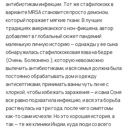
антибиотикам инфекции. Тот же стафилококк в
варианте MRSA становится просто демоном,
который поражает мягкие ткани. В лучших
традициях американского нон-фикшена, автор
добавляет в глобальный сюжет пандемий
маленькую личную историю — однажды у ее сына
обнаружилась стафилококковая язва на бедре
(Очень. Болезнено.), которую невозможно
вылечить антибиотиками, и вся семья должна была
постоянно обрабатывать дом и одежду
антисептиками, принимать ванны чуть ли не с
хлоркой, чтобы избежать заражения — и сама Соня
все равно подхватила инфекцию, и вся эта борьба
растянулась на три года, после чего симптомы
как-то сами исчезли. Но это хорошая история, а
так — те же клиники Индии, куда люди со всего