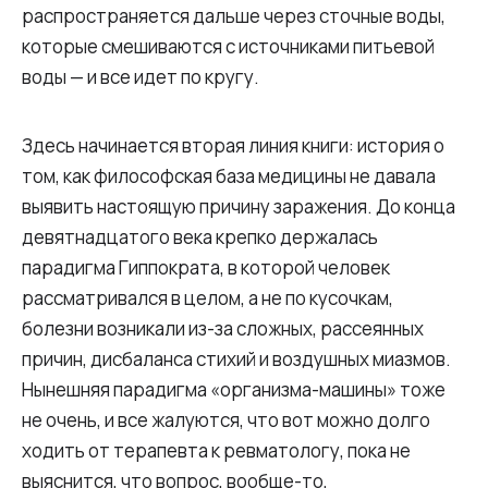
распространяется дальше через сточные воды,
которые смешиваются с источниками питьевой
воды — и все идет по кругу.
Здесь начинается вторая линия книги: история о
том, как философская база медицины не давала
выявить настоящую причину заражения. До конца
девятнадцатого века крепко держалась
парадигма Гиппократа, в которой человек
рассматривался в целом, а не по кусочкам,
болезни возникали из-за сложных, рассеянных
причин, дисбаланса стихий и воздушных миазмов.
Нынешняя парадигма «организма-машины» тоже
не очень, и все жалуются, что вот можно долго
ходить от терапевта к ревматологу, пока не
выяснится, что вопрос, вообще-то,