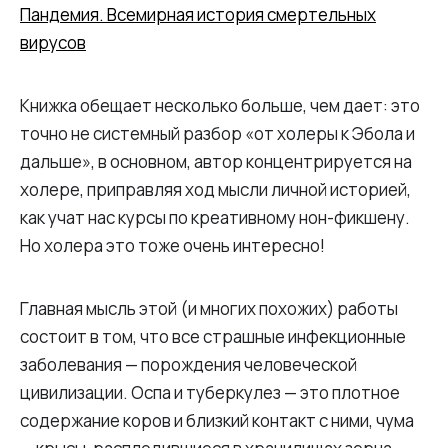
Пандемия. Всемирная история смертельных
вирусов
Книжка обещает несколько больше, чем дает: это
точно не системный разбор «от холеры к Эбола и
дальше», в основном, автор концентрируется на
холере, приправляя ход мысли личной историей,
как учат нас курсы по креативному нон-фикшену.
Но холера это тоже очень интересно!
Главная мысль этой (и многих похожих) работы
состоит в том, что все страшные инфекционные
заболевания — порождения человеческой
цивилизации. Оспа и туберкулез — это плотное
содержание коров и близкий контакт с ними, чума