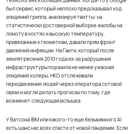
технологиях и больших данных. Когда-то у Google
был сервис, который неплохо предсказывал ход
эпидемий гриппа, анализируя твитты: на
статистически достоверной выборке жалобы на
ломоту в костях и высокую температуру,
привязанные к геометкам, давали прям фронт
движения инфекции. На Гаити, который после
землятресения 2010 года из-за разрушения
инфраструктуры поразила не менее ужасная
эпидемия холеры, НКО отслеживали
передвежения людей через оператора сотовой
связи и могли делать прогнозы по тому, где
возникнет следующая вспышка.
У Ватсона IBM или какого-то еще безымянного AI
есть шанс нас всех спасти от новой пандемии. Если