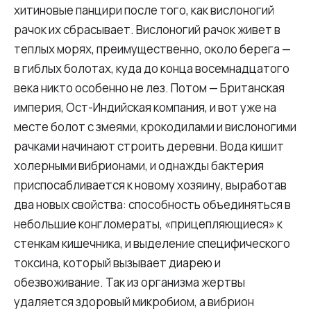
хитиновые панцири после того, как вислоногий
рачок их сбрасывает. Вислоногий рачок живет в
теплых морях, преимущественно, около берега —
в гиблых болотах, куда до конца восемнадцатого
века никто особенно не лез. Потом — Британская
империя, Ост-Индийская компания, и вот уже на
месте болот с змеями, крокодилами и вислоногими
рачками начинают строить деревни. Вода кишит
холерными вибрионами, и однажды бактерия
приспосабливается к новому хозяину, выработав
два новых свойства: способность объединяться в
небольшие конгломераты, «прицепляющиеся» к
стенкам кишечника, и выделение специфического
токсина, который вызывает диарею и
обезвоживание. Так из организма жертвы
удаляется здоровый микробиом, а вибрион