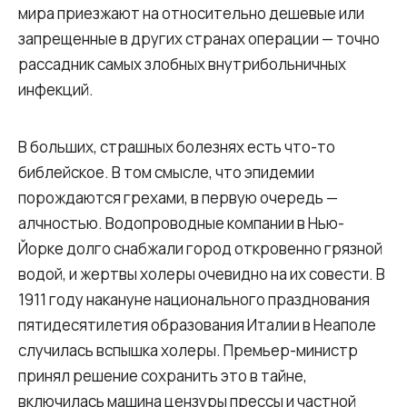
мира приезжают на относительно дешевые или
запрещенные в других странах операции — точно
рассадник самых злобных внутрибольничных
инфекций.
В больших, страшных болезнях есть что-то
библейское. В том смысле, что эпидемии
порождаются грехами, в первую очередь —
алчностью. Водопроводные компании в Нью-
Йорке долго снабжали город откровенно грязной
водой, и жертвы холеры очевидно на их совести. В
1911 году накануне национального празднования
пятидесятилетия образования Италии в Неаполе
случилась вспышка холеры. Премьер-министр
принял решение сохранить это в тайне,
включилась машина цензуры прессы и частной