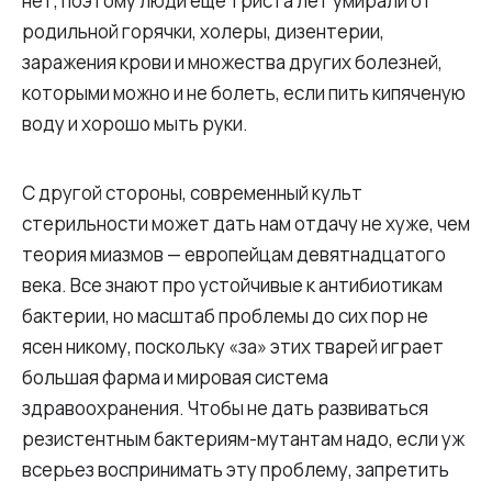
нет, поэтому люди еще триста лет умирали от
родильной горячки, холеры, дизентерии,
заражения крови и множества других болезней,
которыми можно и не болеть, если пить кипяченую
воду и хорошо мыть руки.
С другой стороны, современный культ
стерильности может дать нам отдачу не хуже, чем
теория миазмов — европейцам девятнадцатого
века. Все знают про устойчивые к антибиотикам
бактерии, но масштаб проблемы до сих пор не
ясен никому, поскольку «за» этих тварей играет
большая фарма и мировая система
здравоохранения. Чтобы не дать развиваться
резистентным бактериям-мутантам надо, если уж
всерьез воспринимать эту проблему, запретить