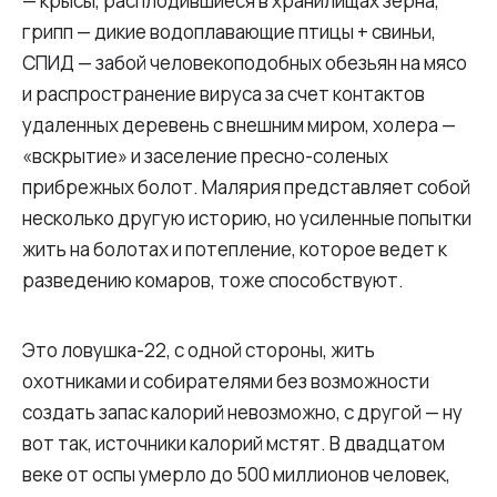
— крысы, расплодившиеся в хранилищах зерна,
грипп — дикие водоплавающие птицы + свиньи,
СПИД — забой человекоподобных обезьян на мясо
и распространение вируса за счет контактов
удаленных деревень с внешним миром, холера —
«вскрытие» и заселение пресно-соленых
прибрежных болот. Малярия представляет собой
несколько другую историю, но усиленные попытки
жить на болотах и потепление, которое ведет к
разведению комаров, тоже способствуют.
Это ловушка-22, с одной стороны, жить
охотниками и собирателями без возможности
создать запас калорий невозможно, с другой — ну
вот так, источники калорий мстят. В двадцатом
веке от оспы умерло до 500 миллионов человек,