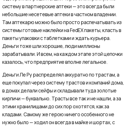
систему в партнерские аптеки — это всегда были
небольшие несетевые аптеки в частном владении.
Там аптекарю можно было просто распечатывать из
системы готовые наклейки на FedEX пакеты, класть в
пакеты упаковки с таблетками и ждать курьера.
Деньги тоже шли хорошие, люди миллионы
зарабатывали. И всем, на каждом этапе этой цепочки
казалось, что предприятие вполне легальное.
Деньги Ле Ру распределял аккуратно по трастам, а
еще покупал через систему трастов и компаний дома,
в домах делали сейфы и складывали туда золотые
кирпичи — буквально. Трасты все так и не нашли, а за
этими хранилищами до сих пор охотятся, как за
кладами. Самому же герою ничего особенного не
нужно было — ходил он всегда в майке и шортах, с