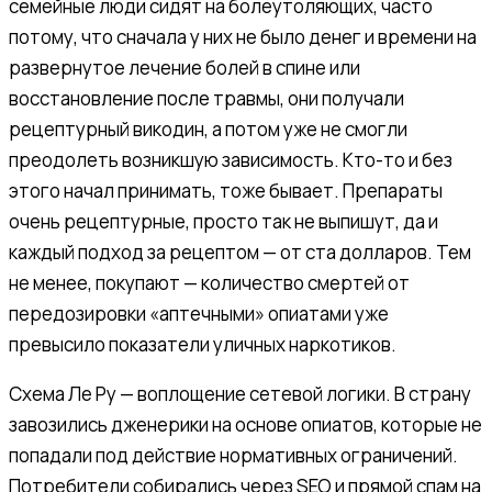
семейные люди сидят на болеутоляющих, часто
потому, что сначала у них не было денег и времени на
развернутое лечение болей в спине или
восстановление после травмы, они получали
рецептурный викодин, а потом уже не смогли
преодолеть возникшую зависимость. Кто-то и без
этого начал принимать, тоже бывает. Препараты
очень рецептурные, просто так не выпишут, да и
каждый подход за рецептом — от ста долларов. Тем
не менее, покупают — количество смертей от
передозировки «аптечными» опиатами уже
превысило показатели уличных наркотиков.
Схема Ле Ру — воплощение сетевой логики. В страну
завозились дженерики на основе опиатов, которые не
попадали под действие нормативных ограничений.
Потребители собирались через SEO и прямой спам на