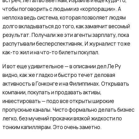
встреч, летал во Вьетнам, Израиль и еще куда-то,
чтобы поговорить с людьми из «корпорации». А
неплоха ведь система, которая позволяет людям
долго вкладываться до того, как замаячит весомый
результат. Получали же эти агенты зарплату, пока
распутывали бесперспективняк. И журналист тоже
как-то жил и на что-то билеты покупал.
И вот еще удивительное — в описании дел Ле Ру
видно, как же гладко и быстро течет деловая
активность в Гонконге и на Филиппинах. Открывать
компании, покупать и продавать активы,
инвестировать — подо все открыты широкие
пропускные каналы. Чисто формально делать бизнес
легко, без мучений прокачки вязкой жидкости по
тонким капиллярам. Это очень заметно.