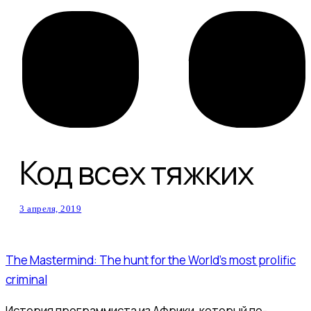
Код всех тяжких
3 апреля, 2019
The Mastermind: The hunt for the World’s most prolific
criminal
История программиста из Африки, который по-