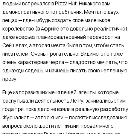
людьми встречался в Pizza Hut. Никакого вам
демонстративного потребления. Мечтал о двух
вещах — где-нибудь создать свое маленькое
королевство (в Африке это довольно реалистично),
даже всерьез планировал военный переворот на
Сейшелах, а вторая мечта была в том, чтобы стать
писателем. Очень трогательно. Видимо, это тоже
очень характерная черта — сладостно мечтать, что
однажды сядешь, и начнешь писать свою нетленную
прозу.
Еще из поразивших меня вещей: агенты, которые
распутывали деятельность Ле Ру, занимались этим
года три, пока дело не взяли в реальную разработку.
Журналист — автор книги — посвятил исследованию
вопроса около шести лет жизни, провел много