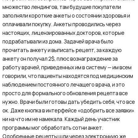
множество лендингов, там будущие покупатели
заполняли короткие анкеты о состоянии здоровья и
оплачивали покупку. Анкеты проводились через
настоящих, лицензированных докторов, которые
подрабатывали из дома. Задачей врача было
прочитать анкету и выписать рецепт, за каждую
анкету он получал 2$, плюс вознаграждение за
работу врачей, приведенных им в систему — им всем
говорили, что пациенты находятся под медицинским
наблюдением постоянного лечащего врача, и это
просто для формального обновления рецепта все
нужно. Врачи были готовы дать убедить себя, что все
ок. Даже кнопка в интерфейсе «одобрить все заявки»
ни на что им не намекала. Каждый день участник
программы мог обработать сотни анкет.
Одобренные рецепты шли через электронную же