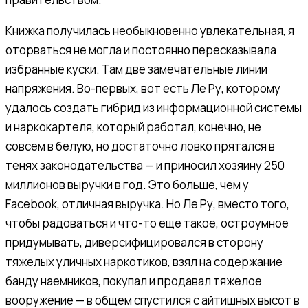
Книжка получилась необыкновенно увлекательная, я
оторваться не могла и постоянно пересказывала
избранные куски. Там две замечательные линии
напряжения. Во-первых, вот есть Ле Ру, которому
удалось создать гибрид из информационной системы
и наркокартеля, который работал, конечно, не
совсем в белую, но достаточно ловко прятался в
тенях законодательства — и приносил хозяину 250
миллионов выручки в год. Это больше, чем у
Facebook, отличная выручка. Но Ле Ру, вместо того,
чтобы радоваться и что-то еще такое, остроумное
придумывать, диверсифицировался в сторону
тяжелых уличных наркотиков, взял на содержание
банду наемников, покупал и продавал тяжелое
вооружение — в общем спустился с айтишных высот в