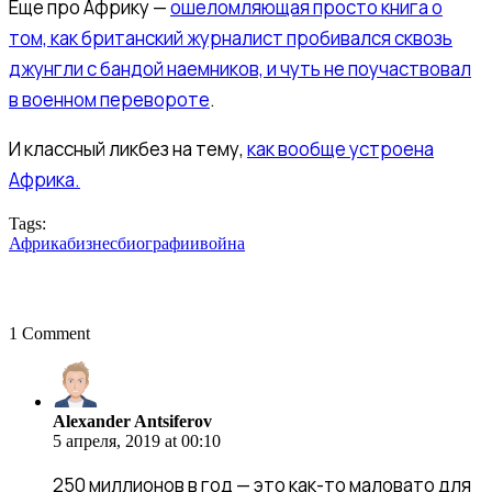
Еще про Африку —
ошеломляющая просто книга о
том, как британский журналист пробивался сквозь
джунгли с бандой наемников, и чуть не поучаствовал
в военном перевороте
.
И классный ликбез на тему,
как вообще устроена
Африка.
Tags:
Африка
бизнес
биографии
война
1 Comment
Alexander
Antsiferov
Alexander Antsiferov
5 апреля, 2019 at 00:10
250 миллионов в год — это как-то маловато для