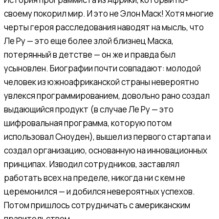
своему покорил мир. И это не Элон Маск! Хотя многие
черты героя расследования наводят на мысль, что
Ле Ру — это еще более злой близнец Маска,
потерянный в детстве — он же и правда был
усыновлен. Биографии почти совпадают: молодой
человек из южноафриканской страны невероятно
увлекся программированием, довольно рано создал
выдающийся продукт (в случае Ле Ру — это
шифровальная программа, которую потом
использовал Сноуден), вышел из первого стартапа и
создал организацию, основанную на инновационных
принципах. Изводил сотрудников, заставлял
работать всех на пределе, никогда ни с кем не
церемонился — и добился невероятных успехов.
Потом пришлось сотрудничать с американским
правительством.