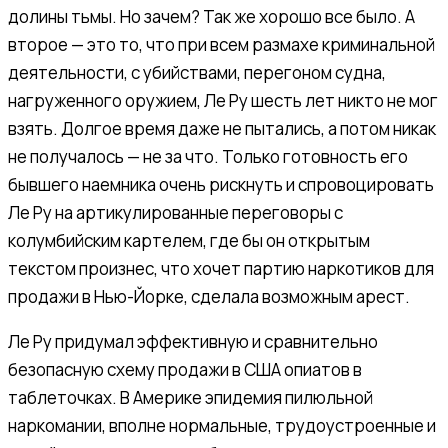
долины тьмы. Но зачем? Так же хорошо все было. А
второе — это то, что при всем размахе криминальной
деятельности, с убийствами, перегоном судна,
нагруженного оружием, Ле Ру шесть лет никто не мог
взять. Долгое время даже не пытались, а потом никак
не получалось — не за что. Только готовность его
бывшего наемника очень рискнуть и спровоцировать
Ле Ру на артикулированные переговоры с
колумбийским картелем, где бы он открытым
текстом произнес, что хочет партию наркотиков для
продажи в Нью-Йорке, сделала возможным арест.
Ле Ру придумал эффективную и сравнительно
безопасную схему продажи в США опиатов в
таблеточках. В Америке эпидемия пилюльной
наркомании, вполне нормальные, трудоустроенные и