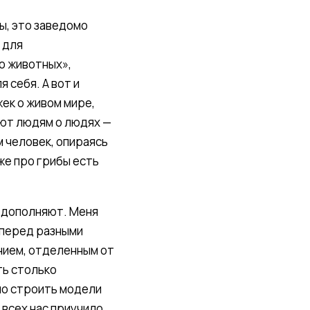
ы, это заведомо
 для
о животных»,
 себя. А вот и
жек о живом мире,
ают людям о людях —
м человек, опираясь
же про грибы есть
а дополняют. Меня
й перед разными
нием, отделенным от
ть столько
но строить модели
 всех нас приучило