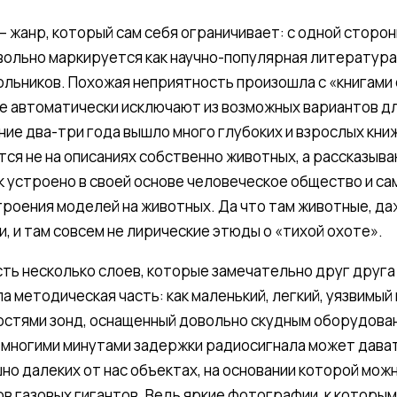
— жанр, который сам себя ограничивает: с одной сторон
евольно маркируется как научно-популярная литература
льников. Похожая неприятность произошла с «книгами 
 автоматически исключают из возможных вариантов для
ние два-три года вышло много глубоких и взрослых кни
ся не на описаниях собственно животных, а рассказыв
к устроено в своей основе человеческое общество и са
роения моделей на животных. Да что там животные, да
, и там совсем не лирические этюды о «тихой охоте».
сть несколько слоев, которые замечательно друг друг
а методическая часть: как маленький, легкий, уязвимы
остями зонд, оснащенный довольно скудным оборудова
 многими минутами задержки радиосигнала может дава
но далеких от нас объектах, на основании которой мож
в газовых гигантов. Ведь яркие фотографии, к которым