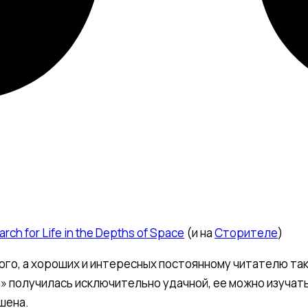
rch for Life in the Depths of Space
(и на
Сторителе
)
ного, а хороших и интересных постоянному читателю та
» получилась исключительно удачной, ее можно изучат
шена.