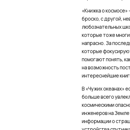
«Книжка о космосе» 
броско, с другой, н
любознательных шко
которые тоже многие
напрасно. За послед
которые фокусируют
помогают понять, ка
на возможность пост
интереснейшие книги
В «Чужих океанах» е
больше всего увлекл
космическими опасн
инженеров на Земле
информации о страш
устройства спутнико