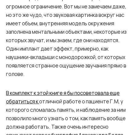
огромное ограничение. Вот мы не замечаем даже,
но это же чудо, что звуковая картинка вокруг нас
имеет объем, внутренняя модель окружения
заполнена ментальными объектами, некоторые из
которых звучат, и мы знаем, где они находятся.
Один имплант дает эффект, примерно, как
наушники-вкладыши с монодорожкой, от которых
появляется странное ощущение звучания прямо в
голове.
В комплект к этой книге я бы посоветовала еще
обратиться к
отличной работе о пациенте Г.М, у
которого сломалась память, и наблюдение за ним
позволило много узнать о том, как память вообще
должна работать. Также очень интересно