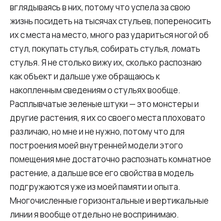
вглядываясь в них, потому что успела за свою
жизнь посидеть на тысячах стульев, попереносить
их с места на место, много раз удариться ногой об
стул, покупать стулья, собирать стулья, ломать
стулья. Я не столько вижу их, сколько распознаю
как объект и дальше уже обращаюсь к
накопленным сведениям о стульях вообще.
Расплывчатые зеленые штуки — это монстеры и
другие растения, я их со своего места плоховато
различаю, но мне и не нужно, потому что для
построения моей внутренней модели этого
помещения мне достаточно распознать комнатное
растение, а дальше все его свойства в модель
подгружаются уже из моей памяти и опыта.
Многочисленные горизонтальные и вертикальные
линии я вообще отдельно не воспринимаю.