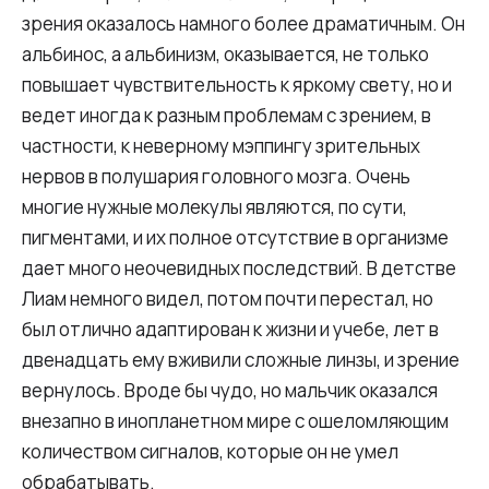
зрения оказалось намного более драматичным. Он
альбинос, а альбинизм, оказывается, не только
повышает чувствительность к яркому свету, но и
ведет иногда к разным проблемам с зрением, в
частности, к неверному мэппингу зрительных
нервов в полушария головного мозга. Очень
многие нужные молекулы являются, по сути,
пигментами, и их полное отсутствие в организме
дает много неочевидных последствий. В детстве
Лиам немного видел, потом почти перестал, но
был отлично адаптирован к жизни и учебе, лет в
двенадцать ему вживили сложные линзы, и зрение
вернулось. Вроде бы чудо, но мальчик оказался
внезапно в инопланетном мире с ошеломляющим
количеством сигналов, которые он не умел
обрабатывать.