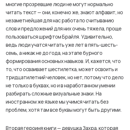
многие прозревшие люди не могут нормально
читать текст — они, конечно же, знают алфавит, но
незаметнейшая для нас работа по считыванию
слов и предложений для них очень тяжела, проще
пользоваться шрифтом Брайля. Удивительно,
ведь люди учатся читать уже лет в пять-шесть-
семь, а никак не до года, на этапе бурного
формирования основных навыков. И, кажется, что
то, что осваивает шестилетка, может освоить и
тридцатилетний человек, но нет, потому что дело
не только в буквах, но и в наработанном умении
разбирать сложные визуальные знаки. На
иностранном же языке мы учимся читать без
проблем, хотя там все буквы могут быть другими.
Вторая героиня книги — девушка Захра, которая