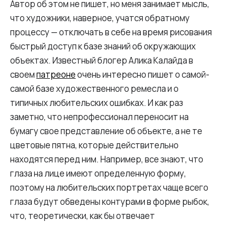
Автор об этом не пишет, но меня занимает мысль,
что художники, наверное, учатся обратному
процессу — отключать в себе на время рисования
быстрый доступ к базе знаний об окружающих
объектах. Известный блогер Алика Калайда в
своем
патреоне
очень интересно пишет о самой-
самой базе художественного ремесла и о
типичных любительских ошибках. И как раз
заметно, что непрофессионал переносит на
бумагу свое представление об объекте, а не те
цветовые пятна, которые действительно
находятся перед ним. Например, все знают, что
глаза на лице имеют определенную форму,
поэтому на любительских портретах чаще всего
глаза будут обведены контурами в форме рыбок,
что, теоретически, как бы отвечает