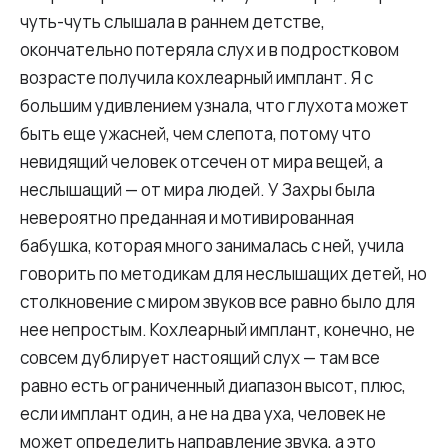
чуть-чуть слышала в раннем детстве,
окончательно потеряла слух и в подростковом
возрасте получила кохлеарный имплант. Я с
большим удивлением узнала, что глухота может
быть еще ужасней, чем слепота, потому что
невидящий человек отсечен от мира вещей, а
неслышащий — от мира людей. У Захры была
невероятно преданная и мотивированная
бабушка, которая много занималась с ней, учила
говорить по методикам для неслышащих детей, но
столкновение с миром звуков все равно было для
нее непростым. Кохлеарный имплант, конечно, не
совсем дублирует настоящий слух — там все
равно есть ограниченный диапазон высот, плюс,
если имплант один, а не на два уха, человек не
может определить направление звука, а это