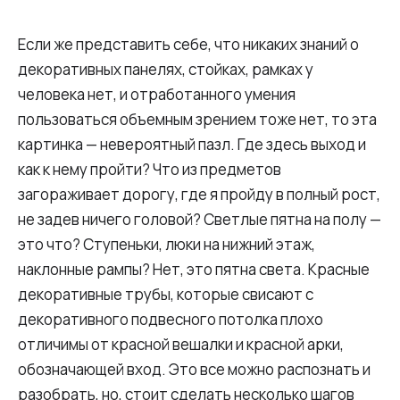
Если же представить себе, что никаких знаний о
декоративных панелях, стойках, рамках у
человека нет, и отработанного умения
пользоваться объемным зрением тоже нет, то эта
картинка — невероятный пазл. Где здесь выход и
как к нему пройти? Что из предметов
загораживает дорогу, где я пройду в полный рост,
не задев ничего головой? Светлые пятна на полу —
это что? Ступеньки, люки на нижний этаж,
наклонные рампы? Нет, это пятна света. Красные
декоративные трубы, которые свисают с
декоративного подвесного потолка плохо
отличимы от красной вешалки и красной арки,
обозначающей вход. Это все можно распознать и
разобрать, но, стоит сделать несколько шагов