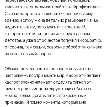
перестановкой важных модулей, поломками.
Именно это проделывает работа нейрофизиолога
Сьюзан Барри по отношению к человеческому
зрению и слуху — она детально разбирает, как мы
видим и слышим, пользуясь опытом людей,
которые потеряли зрение или слух в раннем
детстве, а уже в отрочестве получили их обратно,
отсрочив, тем самым, освоение обработки сигнала
на сознательный возраст.
Обычно же человек в младенчестве учится по-
настоящему воспринимать мир. Как он это делает,
как постепенно начинает отделять сигнал от
шума, строить модели окружающих объектов,
можно только догадываться по косвенным
признакам. Я помню моменты, которые мне