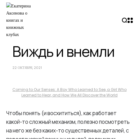
Виждь и внемли
22 ОКТЯБРЯ, 2021
Coming to Our Senses: A Boy Who Learned to See, a Girl Who
Learned to Hear, and How We All Discover the World
Чтобы понять (и восхититься), как работает
какой-то сложный механизм, полезно посмотреть
на него же без каких-то существенных деталей, с