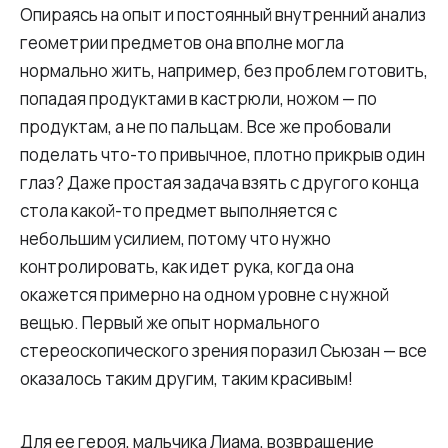
Опираясь на опыт и постоянный внутренний анализ
геометрии предметов она вполне могла
нормально жить, например, без проблем готовить,
попадая продуктами в кастрюли, ножом — по
продуктам, а не по пальцам. Все же пробовали
поделать что-то привычное, плотно прикрыв один
глаз? Даже простая задача взять с другого конца
стола какой-то предмет выполняется с
небольшим усилием, потому что нужно
контролировать, как идет рука, когда она
окажется примерно на одном уровне с нужной
вещью. Первый же опыт нормального
стереоскопического зрения поразил Сьюзан — все
оказалось таким другим, таким красивым!
Для ее героя, мальчика Лиама, возвращение