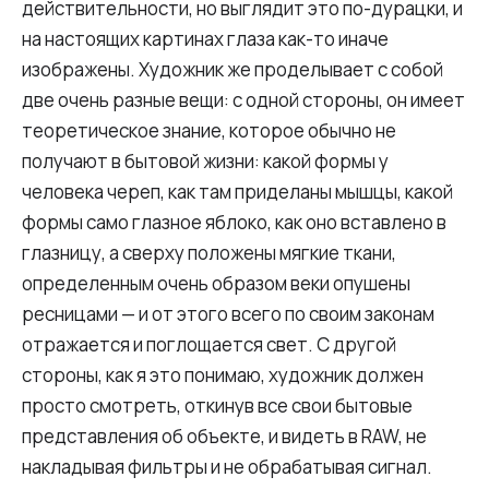
действительности, но выглядит это по-дурацки, и
на настоящих картинах глаза как-то иначе
изображены. Художник же проделывает с собой
две очень разные вещи: с одной стороны, он имеет
теоретическое знание, которое обычно не
получают в бытовой жизни: какой формы у
человека череп, как там приделаны мышцы, какой
формы само глазное яблоко, как оно вставлено в
глазницу, а сверху положены мягкие ткани,
определенным очень образом веки опушены
ресницами — и от этого всего по своим законам
отражается и поглощается свет. С другой
стороны, как я это понимаю, художник должен
просто смотреть, откинув все свои бытовые
представления об объекте, и видеть в RAW, не
накладывая фильтры и не обрабатывая сигнал.