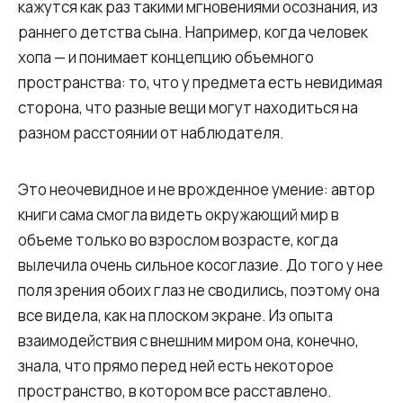
кажутся как раз такими мгновениями осознания, из
раннего детства сына. Например, когда человек
хопа — и понимает концепцию объемного
пространства: то, что у предмета есть невидимая
сторона, что разные вещи могут находиться на
разном расстоянии от наблюдателя.
Это неочевидное и не врожденное умение: автор
книги сама смогла видеть окружающий мир в
объеме только во взрослом возрасте, когда
вылечила очень сильное косоглазие. До того у нее
поля зрения обоих глаз не сводились, поэтому она
все видела, как на плоском экране. Из опыта
взаимодействия с внешним миром она, конечно,
знала, что прямо перед ней есть некоторое
пространство, в котором все расставлено.