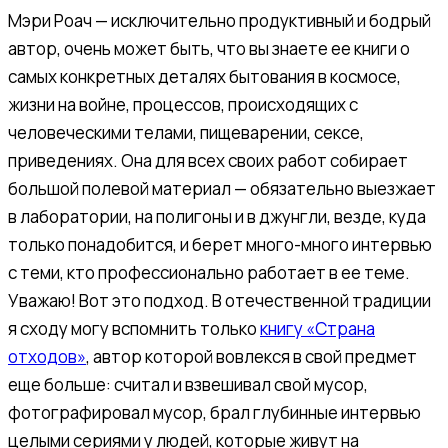
Мэри Роач — исключительно продуктивный и бодрый
автор, очень может быть, что вы знаете ее книги о
самых конкретных деталях бытования в космосе,
жизни на войне, процессов, происходящих с
человеческими телами, пищеварении, сексе,
приведениях. Она для всех своих работ собирает
большой полевой материал — обязательно выезжает
в лаборатории, на полигоны и в джунгли, везде, куда
только понадобится, и берет много-много интервью
с теми, кто профессионально работает в ее теме.
Уважаю! Вот это подход. В отечественной традиции
я сходу могу вспомнить только
книгу «Страна
отходов»
, автор которой вовлекся в свой предмет
еще больше: считал и взвешивал свой мусор,
фотографировал мусор, брал глубинные интервью
целыми сериями у людей, которые живут на