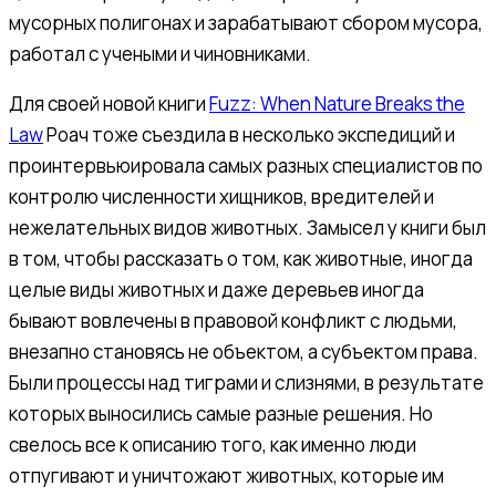
мусорных полигонах и зарабатывают сбором мусора,
работал с учеными и чиновниками.
Для своей новой книги
Fuzz: When Nature Breaks the
Law
Роач тоже съездила в несколько экспедиций и
проинтервьюировала самых разных специалистов по
контролю численности хищников, вредителей и
нежелательных видов животных. Замысел у книги был
в том, чтобы рассказать о том, как животные, иногда
целые виды животных и даже деревьев иногда
бывают вовлечены в правовой конфликт с людьми,
внезапно становясь не объектом, а субъектом права.
Были процессы над тиграми и слизнями, в результате
которых выносились самые разные решения. Но
свелось все к описанию того, как именно люди
отпугивают и уничтожают животных, которые им