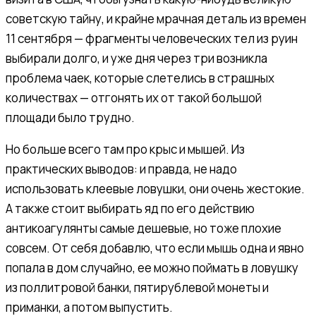
советскую тайну, и крайне мрачная деталь из времен
11 сентября — фрагменты человеческих тел из руин
выбирали долго, и уже дня через три возникла
проблема чаек, которые слетелись в страшных
количествах — отгонять их от такой большой
площади было трудно.
Но больше всего там про крыс и мышей. Из
практических выводов: и правда, не надо
использовать клеевые ловушки, они очень жестокие.
А также стоит выбирать яд по его действию
антикоагулянты самые дешевые, но тоже плохие
совсем. От себя добавлю, что если мышь одна и явно
попала в дом случайно, ее можно поймать в ловушку
из поллитровой банки, пятирублевой монеты и
приманки, а потом выпустить.