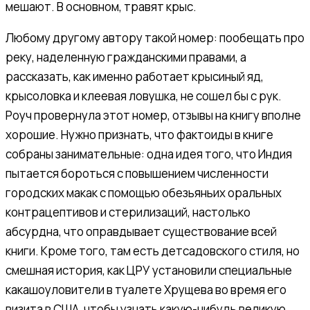
мешают. В основном, травят крыс.
Любому другому автору такой номер: пообещать про
реку, наделенную гражданскими правами, а
рассказать, как именно работает крысиный яд,
крысоловка и клеевая ловушка, не сошел бы с рук.
Роуч провернула этот номер, отзывы на книгу вполне
хорошие. Нужно признать, что фактоиды в книге
собраны занимательные: одна идея того, что Индия
пытается бороться с повышением численности
городских макак с помощью обезьяньих оральных
контрацептивов и стерилизаций, настолько
абсурдна, что оправдывает существование всей
книги. Кроме того, там есть детсадовского стиля, но
смешная история, как ЦРУ установили специальные
какашоуловители в туалете Хрущева во время его
визита в США, чтобы узнать какую-нибудь великую