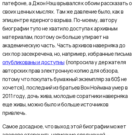
патефоне, а Джон Нэш врывался к обоим рассказать о
своих ценных мыслях. Там же давление было, как в
эпицентре ядерного взрыва. По-моему, автору
биографии тупо не хватило доступа к архивным
материалам, поэтому он больше упирает на
академическую часть. Часть архивов наверняка до
сих пор засекречена, но, например, избранные письма
опубликованы и доступны
(попросила у держателя
авторских прав электронную копию для обзора,
потому что покупать бумажный экземпляр за 60$ не
хочется), последний из братьев Вон Ноймана умер в
2011 году, дочь жива, молодые соратники наверняка
еще живы, можно было и больше источников
привлечь.
Самое досадное, что выход этой биографии может
здорово отсрочить написание следующей —