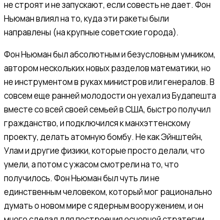
не строят и не запускают, если совесть не дает. Фон
Ньюман влиял на то, куда эти ракеты были
направлены (на крупные советские города).
Фон Ньюман был абсолютным и безусловным умником,
автором нескольких новых разделов математики, но
не инструментом в руках министров или генералов. В
совсем еще ранней молодости он уехал из Будапешта
вместе со всей своей семьей в США, быстро получил
гражданство, и подключился к манхэттенскому
проекту, делать атомную бомбу. Не как Эйнштейн,
Улам и другие физики, которые просто делали, что
умели, а потом с ужасом смотрели на то, что
получилось. Фон Ньюман был чуть ли не
единственным человеком, который мог рационально
думать о новом мире с ядерным вооружением, и он
много сделал для построения основной стратегии