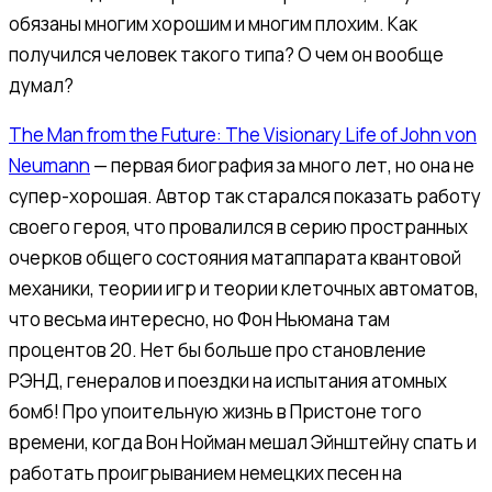
обязаны многим хорошим и многим плохим. Как
получился человек такого типа? О чем он вообще
думал?
The Man from the Future: The Visionary Life of John von
Neumann
— первая биография за много лет, но она не
супер-хорошая. Автор так старался показать работу
своего героя, что провалился в серию пространных
очерков общего состояния матаппарата квантовой
механики, теории игр и теории клеточных автоматов,
что весьма интересно, но Фон Ньюмана там
процентов 20. Нет бы больше про становление
РЭНД, генералов и поездки на испытания атомных
бомб! Про упоительную жизнь в Пристоне того
времени, когда Вон Нойман мешал Эйнштейну спать и
работать проигрыванием немецких песен на