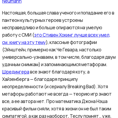
Neumann
Настоящая, большая слава ученого и попадание его в
пантеон культурных героев устроены
несправедливо и больше опираются на умелую
работу с СМИ (
это Стивен Хокинг лучше всех умел,
см. книгу на эту тему
), классные фотографии
(Эйнштейн, примерно как Че Гевара, настолько
универсально-узнаваем, в том числе, благодаря двум
удачным снимкам) и запоминающимся метафорам.
Шредингера
все знают благодаря коту, а
Хайзенберга — благодаря принципу
неопределенности (и сериалу Breaking Bad). Хотя
метафоры работают не всегда — теорию игр знают
все, а ее автора нет. Про математика Джона Нэша
красивый фильм сняли, хотя в жизни он не был таким
симпатягой, а как раз наоборот, Теслу помнят… уже,