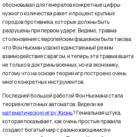
обосновывал для генералов конкретные цифры
нужного количества ракет и процент крупных
городов противника, которые должны быть
разрушены при первом ударе. Видимо, травма
столкновения с европейским фашизмом была такова,
что Фон Ньюман усвоил единственный режим
взаимодействия с врагом, и теперь эта травма вшита
не только в доктрины военных, но и в экономику,
потому что на основе теории игр построено очень
много конкретных инструментов.
Последней большой работой Фон Ньюмана стала
теория клеточных автоматов. Видели же
математическую игру Жизнь
? Гениальная штука,
которая показывает, как очень простые правила
создают богатый мир с размножающимися и