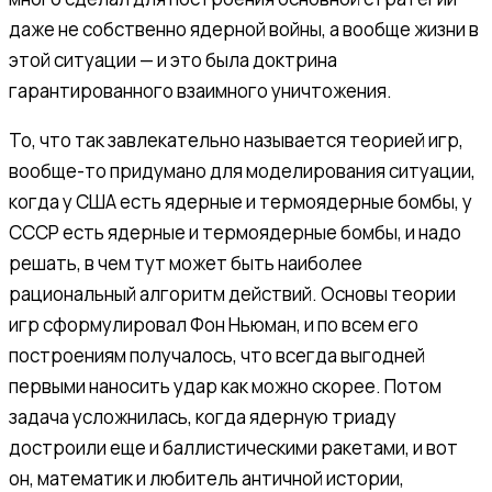
даже не собственно ядерной войны, а вообще жизни в
этой ситуации — и это была доктрина
гарантированного взаимного уничтожения.
То, что так завлекательно называется теорией игр,
вообще-то придумано для моделирования ситуации,
когда у США есть ядерные и термоядерные бомбы, у
СССР есть ядерные и термоядерные бомбы, и надо
решать, в чем тут может быть наиболее
рациональный алгоритм действий. Основы теории
игр сформулировал Фон Ньюман, и по всем его
построениям получалось, что всегда выгодней
первыми наносить удар как можно скорее. Потом
задача усложнилась, когда ядерную триаду
достроили еще и баллистическими ракетами, и вот
он, математик и любитель античной истории,