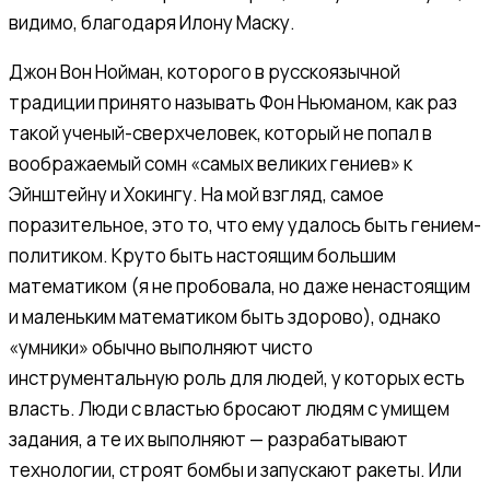
видимо, благодаря Илону Маску.
Джон Вон Нойман, которого в русскоязычной
традиции принято называть Фон Ньюманом, как раз
такой ученый-сверхчеловек, который не попал в
воображаемый сомн «самых великих гениев» к
Эйнштейну и Хокингу. На мой взгляд, самое
поразительное, это то, что ему удалось быть гением-
политиком. Круто быть настоящим большим
математиком (я не пробовала, но даже ненастоящим
и маленьким математиком быть здорово), однако
«умники» обычно выполняют чисто
инструментальную роль для людей, у которых есть
власть. Люди с властью бросают людям с умищем
задания, а те их выполняют — разрабатывают
технологии, строят бомбы и запускают ракеты. Или