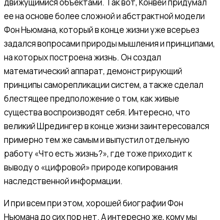
движущимися объектами. Так вот, Конвей придумал
ее на основе более сложной и абстрактной модели
Фон Ньюмана, который в конце жизни уже всерьез
задался вопросами природы мышления и принципами,
на которых построена жизнь. Он создал
математический аппарат, демонстрирующий
принципы саморепликации систем, а также сделал
блестящее предположение о том, как живые
существа воспроизводят себя. Интересно, что
великий Шредингер в конце жизни заинтересовался
примерно тем же самым и выпустил отдельную
работу «Что есть жизнь?», где тоже приходит к
выводу о «цифровой» природе копирования
наследственной информации.
И при всем при этом, хорошей биографии Фон
Ньюмана до сих пор нет. А интересно же, кому мы