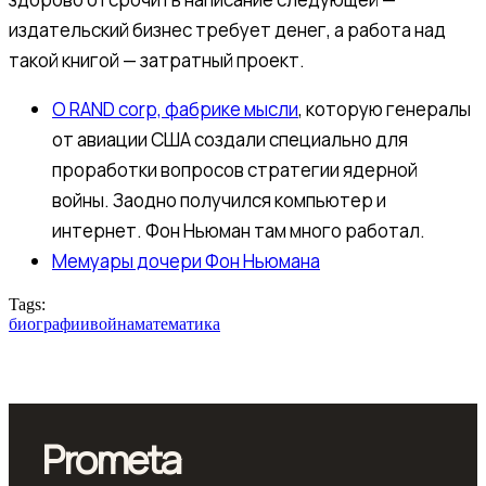
издательский бизнес требует денег, а работа над
такой книгой — затратный проект.
О RAND corp, фабрике мысли
, которую генералы
от авиации США создали специально для
проработки вопросов стратегии ядерной
войны. Заодно получился компьютер и
интернет. Фон Ньюман там много работал.
Мемуары дочери Фон Ньюмана
Tags:
биографии
война
математика
Prometa