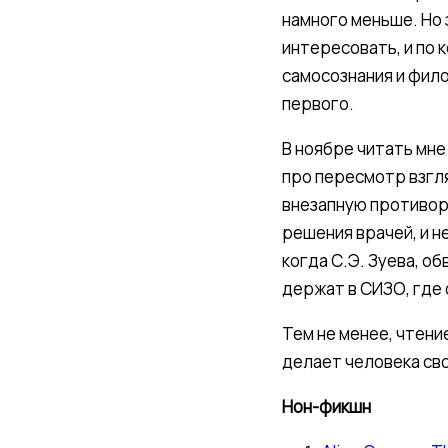
намного меньше. Но
интересовать, и по 
самосознания и фил
первого.
В ноябре читать мне
про пересмотр взгл
внезапную противор
решения врачей, и н
когда С.Э. Зуева, о
держат в СИЗО, где
Тем не менее, чтени
делает человека св
Нон-фикшн