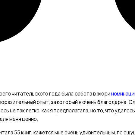
оего читательского года была работа в жюри
номинаци
 поразительный опыт, за который я очень благодарна. С
сь не так легко, как я предполагала, но то, что удалос
для меня ценно.
очитала 55 книг, кажется мне очень удивительным, по ощ