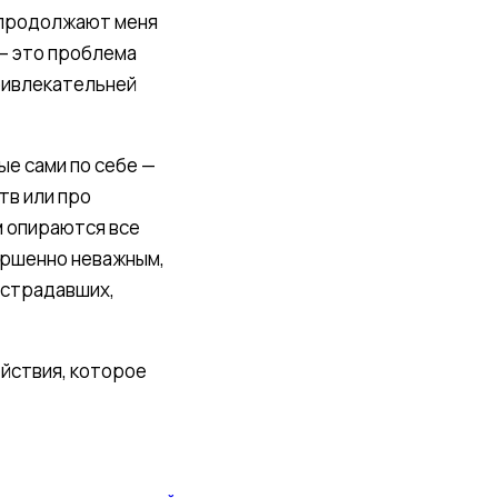
 продолжают меня
 — это проблема
ривлекательней
ые сами по себе —
тв или про
м опираются все
вершенно неважным,
острадавших,
ействия, которое