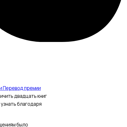
и Перевод премии
личить двадцать книг
ь узнать благодаря
ущениям было