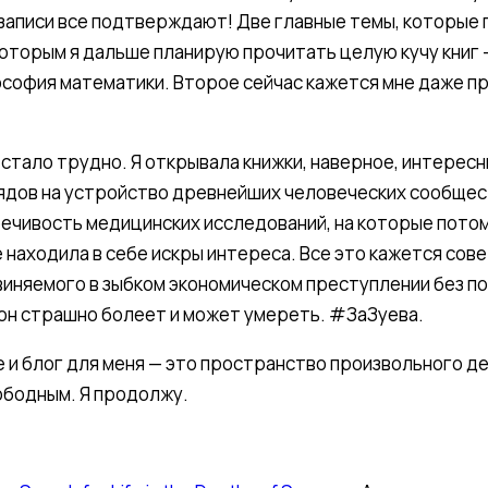
 записи все подтверждают! Две главные темы, которые
которым я дальше планирую прочитать целую кучу книг
ософия математики. Второе сейчас кажется мне даже п
 стало трудно. Я открывала книжки, наверное, интересн
ядов на устройство древнейших человеческих сообщес
ечивость медицинских исследований, на которые пото
е находила в себе искры интереса. Все это кажется со
бвиняемого в зыбком экономическом преступлении без п
 он страшно болеет и может умереть. #ЗаЗуева.
е и блог для меня — это пространство произвольного д
ободным. Я продолжу.