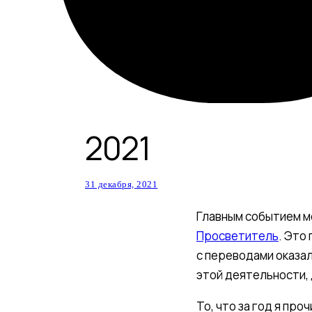
2021
31 декабря, 2021
Главным событием м
Просветитель
. Это
с переводами оказало
этой деятельности, 
То, что за год я пр