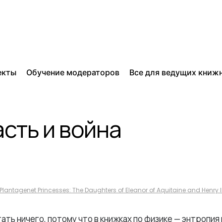
екты
Обучение модераторов
Все для ведущих книж
сть и война
Plantagenet Princesses: The Daughters of Eleanor of Aquitaine and Henry I
тать ничего, потому что в книжках по физике — энтропия