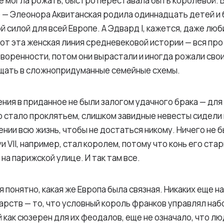
е могла рожать, быстро переставала быть королевой. 
 — Элеонора Аквитанская родила одиннадцать детей и 
 силой для всей Европе. А Эдвард I, кажется, даже люб
вот эта женская линия средневековой истории — вся про
воренности, потом они вырастали и иногда рожали свои
ещать в сложнопридуманные семейные схемы.
ния в приданное не были залогом удачного брака — дл
 стало проклятьем, слишком завидные невесты сидели
ии всю жизнь, чтобы не достаться никому. Ничего не б
и VII, например, стал королем, потому что конь его ста
на парижской улице. И так там все.
я понятно, какая же Европа была связная. Никаких еще 
арств — то, что условный король франков управлял наб
 как сюзерен для их феодалов, еще не означало, что лю