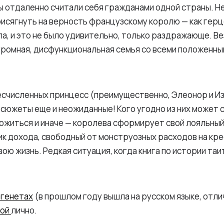
бы отдаленно считали себя гражданами одной страны. Н
исягнуть на верность французскому королю — как герцо
ла, и это не было удивительно, только раздражающе. В
огромная, дисфункциональная семья со всеми положенны
есчисленных принцесс (преимущественно, Элеонор и Из
и сюжеты еще и неожиданные! Кого угодно из них может 
ожиться и иначе — королева сформирует свой лояльный
к дохода, свободный от монструозных расходов на кре
ою жизнь. Редкая ситуация, когда книга по истории таи
генетах
(в прошлом году вышла на русском языке, отли
кой
лично.