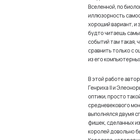
Вселенной, по биоло
иллюзорность самосоз
хороший вариант, и 
будто читаешь самый
событий там такая, 
сравнить только с о
из его компьютерны
В этой работе автор
Генриха II и Элеоно
оптики, просто тако
средневекового мон
выполнялся двумя с
фишек, сделанных из
королей довольно б