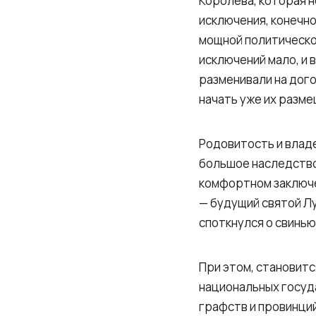
Королева, которая н
исключения, конечно
мощной политической
исключений мало, и 
разменивали на дого
начать уже их разм
Родовитость и владе
большое наследство
комфортном заключен
— будущий святой Лу
споткнулся о свинью 
При этом, становитс
национальных госуд
графств и провинций