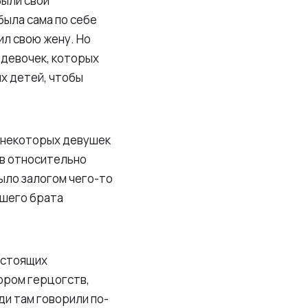
Были свои
была сама по себе
ил свою жену. Но
 девочек, которых
х детей, чтобы
я некоторых девушек
 в относительно
ыло залогом чего-то
ршего брата
настоящих
ором герцогств,
ди там говорили по-