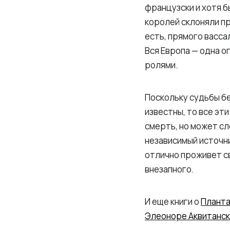
французски и хотя 
королей склоняли пр
есть, прямого васса
Вся Европа — одна 
ролями.
Поскольку судьбы б
известны, то все эт
смерть, но может сл
независимый источни
отлично проживет св
внезапного.
И еще книги о
Планта
Элеоноре Аквитанс