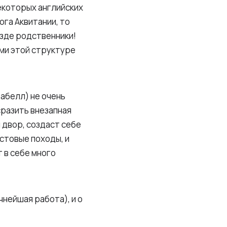
екоторых английских
га Аквитании, то
езде родственники!
ми этой структуре
абелл) не очень
сразить внезапная
 двор, создаст себе
стовые походы, и
т в себе много
чнейшая работа), и о