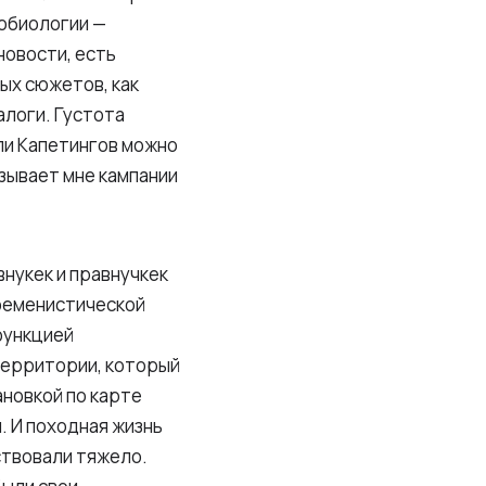
робиологии —
новости, есть
ых сюжетов, как
алоги. Густота
ли Капетингов можно
зывает мне кампании
нукек и правнучкек
 феменистической
функцией
территории, который
новкой по карте
. И походная жизнь
ствовали тяжело.