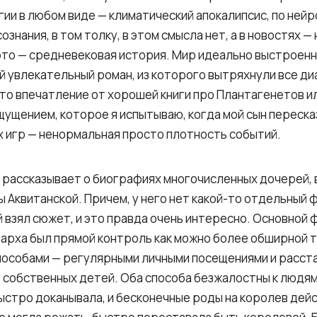
гии в любом виде — климатический апокалипсис, по ней
нания, в том толку, в этом смысла нет, а в новостях — 
это — средневековая история. Мир идеально выстроенн
 увлекательный роман, из которого вытряхнули все ди
что впечатление от хорошей книги про Плантагенетов и
щущением, которое я испытываю, когда мой сын переска
х игр — ненормальная просто плотность событий.
 рассказывает о биографиях многочисленных дочерей, в
ры Аквитанской. Причем, у него нет какой-то отдельный
й взял сюжет, и это правда очень интересно. Основной 
арха был прямой контроль как можно более обширной 
пособами — регулярными личными посещениями и расста
 собственных детей. Оба способа безжалостны к людям
ыстро доканывала, и бесконечные роды на королев дей