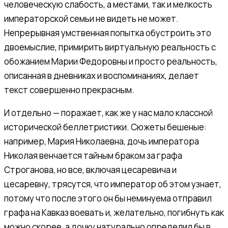
человеческую слабость, а местами, так и мелкость
императорской семьи не видеть не может.
Непрерывная умственная попытка обустроить это
двоемыслие, примирить виртуальную реальность с
обожанием Марии Федоровны и просто реальность,
описанная в дневниках и воспоминаниях, делает
текст совершенно прекрасным.
И отдельно — поражает, как же у нас мало классной
исторической беллетристики. Сюжеты бешеные:
например, Мария Николаевна, дочь императора
Николая венчается тайным браком за графа
Строганова, но все, включая цесаревича и
цесаревну, трясутся, что император об этом узнает,
потому что после этого он бы неминуема отправил
графа на Кавказ воевать и, желательно, погибнуть как
можно скорее, а дочку натурально определил бы в