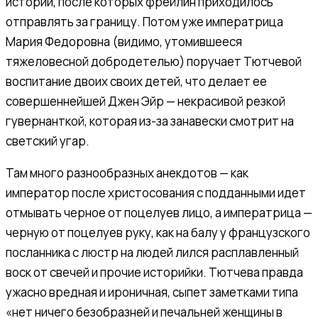
истории, после которых фрейлин приходилось
отправлять за границу. Потом уже императрица
Мария Федоровна (видимо, утомившееся
тяжеловесной добродетелью) поручает Тютчевой
воспитание двоих своих детей, что делает ее
совершеннейшей Джен Эйр — некрасивой резкой
гувернанткой, которая из-за занавески смотрит на
светский угар.
Там много разнообразных анекдотов — как
император после христосования с подданными идет
отмывать черное от поцелуев лицо, а императрица —
черную от поцелуев руку, как на балу у французского
посланника с люстр на людей лился расплавленный
воск от свечей и прочие историйки. Тютчева правда
ужасно вредная и ироничная, сыпет заметками типа
«нет ничего безобразней и печальней женщины в