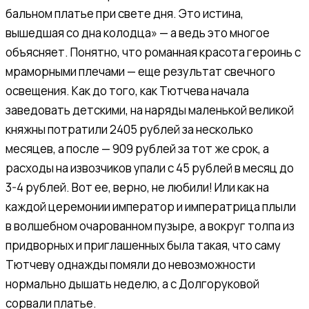
бальном платье при свете дня. Это истина,
вышедшая со дна колодца» — а ведь это многое
объясняет. Понятно, что романная красота героинь с
мраморными плечами — еще результат свечного
освещения. Как до того, как Тютчева начала
заведовать детскими, на наряды маленькой великой
княжны потратили 2405 рублей за несколько
месяцев, а после — 909 рублей за тот же срок, а
расходы на извозчиков упали с 45 рублей в месяц до
3-4 рублей. Вот ее, верно, не любили! Или как на
каждой церемонии император и императрица плыли
в волшебном очарованном пузыре, а вокруг толпа из
придворных и приглашенных была такая, что саму
Тютчеву однажды помяли до невозможности
нормально дышать неделю, а с Долгоруковой
сорвали платье.