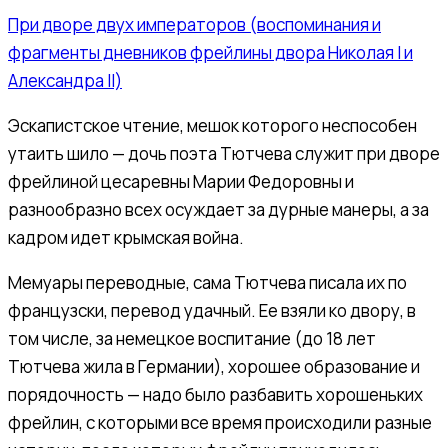
При дворе двух императоров (воспоминания и
фрагменты дневников фрейлины двора Николая I и
Александра II)
Эскапистское чтение, мешок которого неспособен
утаить шило — дочь поэта Тютчева служит при дворе
фрейлиной цесаревны Марии Федоровны и
разнообразно всех осуждает за дурные манеры, а за
кадром идет крымская война.
Мемуары переводные, сама Тютчева писала их по
французски, перевод удачный. Ее взяли ко двору, в
том числе, за немецкое воспитание (до 18 лет
Тютчева жила в Германии), хорошее образование и
порядочность — надо было разбавить хорошеньких
фрейлин, с которыми все время происходили разные