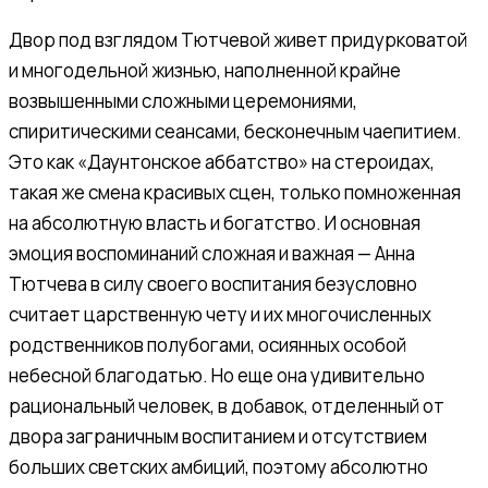
Двор под взглядом Тютчевой живет придурковатой
и многодельной жизнью, наполненной крайне
возвышенными сложными церемониями,
спиритическими сеансами, бесконечным чаепитием.
Это как «Даунтонское аббатство» на стероидах,
такая же смена красивых сцен, только помноженная
на абсолютную власть и богатство. И основная
эмоция воспоминаний сложная и важная — Анна
Тютчева в силу своего воспитания безусловно
считает царственную чету и их многочисленных
родственников полубогами, осиянных особой
небесной благодатью. Но еще она удивительно
рациональный человек, в добавок, отделенный от
двора заграничным воспитанием и отсутствием
больших светских амбиций, поэтому абсолютно