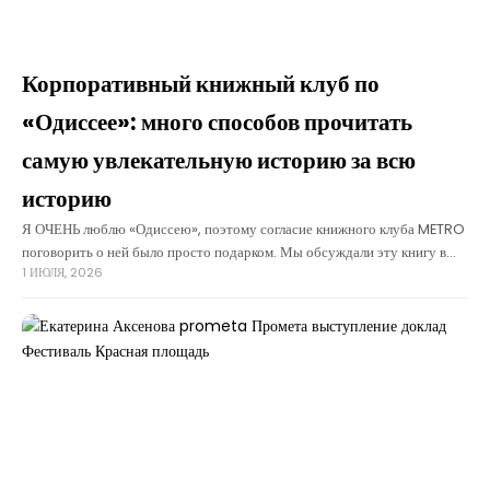
Корпоративный книжный клуб по
«Одиссее»: много способов прочитать
самую увлекательную историю за всю
историю
Я ОЧЕНЬ люблю «Одиссею», поэтому согласие книжного клуба METRO
поговорить о ней было просто подарком. Мы обсуждали эту книгу в
1 ИЮЛЯ, 2026
два приема: сначала поговорили о личном читательском опыте,
связанном с