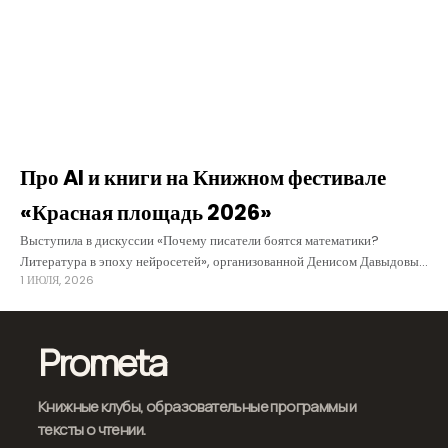
Про AI и книги на Книжном фестивале
«Красная площадь 2026»
Выступила в дискуссии «Почему писатели боятся математики?
Литература в эпоху нейросетей», организованной Денисом Давыдовым
1 ИЮЛЯ, 2026
в рамках книжного фестиваля «Красная площадь».Приятно было узнать,
что формулировку названия вдохновила моя фраза, сказанная на
Prometa
Книжные клубы, образовательные программы и
тексты о чтении.