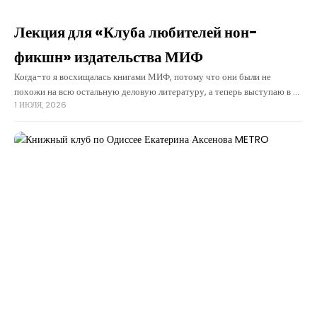
Лекция для «Клуба любителей нон-
фикшн» издательства МИФ
Когда-то я восхищалась книгами МИФ, потому что они были не
похожи на всю остальную деловую литературу, а теперь выступаю в их
1 ИЮЛЯ, 2026
программе! Издательство ведет большой курс "Клуб любителей нон-
фикшен", где