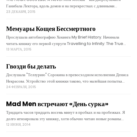
Ганибала Лектора, вдоль домов и на перекрестках с длинными
23 ДЕКАБРЯ, 2015
светофорами расставлены все книжки, которые я слушаю в машине.
Мемуары Кощея Бессмертного
Прослушала автобиографию Хокинга My Brief History. Начинала
читать книжку его первой супруги Travelling to Infinity: The True
13 МАРТА, 2015
Story Behind The Theory of Everything, но эта прекрасная женщина
написала слишком уж
Гвозди бы делать
Дослушала "Теллурию" Сорокина в превосходном исполнении Дениса
Некрасова. Устройство этой книжки таково, что малейшая попытка
24 ФЕВРАЛЯ, 2015
рассуждать о ее содержании превращает критика в тыкву - я прочитала
десяток разного качества отзывов, все
Mad Men встречают «День сурка»
Тридцать часов тридцать восемь минут в пробках и на пробежках. Я
долго игноировала эту книжку, хотя обычно читаю новые романы
12 ИЮНЯ, 2014
Кинга. Описание не вдохновляло: учитель литературы отправляется в
прошлое, чтобы предотвратить убийство