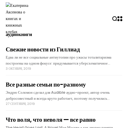
аудиокниги
Свежие новости из Гиллиад
Едва ли не все социальные антиутопии про ужасы тоталитаризма
построены на одном фокусе: придумывается уберсхематичное
3 ОКТЯБРЯ, 2019
общественное устройство с цветовым делением штанов и на его
рубленом фоне показывают более-менее реалистичных людей
Все разные семьи по-разному
Эндрю Соломон сделал для Audible аудио-проект, автор очень
добросовестный и всегда круто работает, поэтому получилась
27 СЕНТЯБРЯ, 2019
многоголосая аудиокнига о разных сложных вариантах семьи в
современном мире, основанная на тридцати его интервью
Что воля, что неволя — все равно
The Heart Goes Last: A Novel Моя Москва - как дворец памяти