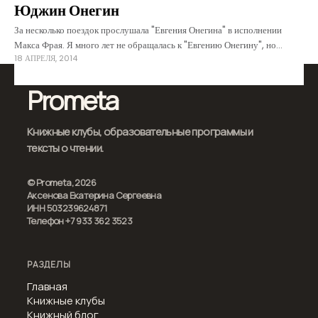
Юджин Онегин
За несколько поездок прослушала "Евгения Онегина" в исполнении
Макса Фрая. Я много лет не обращалась к "Евгению Онегину", но
18 АПРЕЛЯ, 2014
помню его почти наизусть. Произнесение дословно знакомых строф в
узнаваемом размере
Prometa
Книжные клубы, образовательные программы и
тексты о чтении.
© Prometa, 2026
Аксенова Екатерина Сергеевна
ИНН 503239624871
Телефон +7 933 362 3523
РАЗДЕЛЫ
Главная
Книжные клубы
Книжный блог