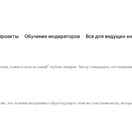
проекты
Обучение модераторов
Все для ведущих к
зови, только в печь не сажай" глубоко неверна. Автор утверждает, что названи
езис, что человек выстраивает образ будущего теми же участками мозга, котор