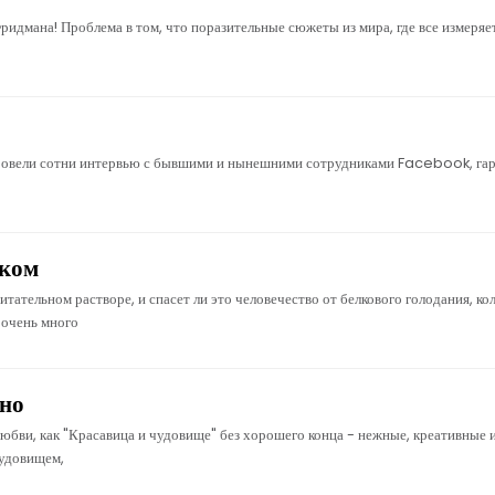
ридмана! Проблема в том, что поразительные сюжеты из мира, где все измеря
 провели сотни интервью с бывшими и нынешними сотрудниками Facebook, га
иком
итательном растворе, и спасет ли это человечество от белкового голодания, к
 очень много
зно
любви, как "Красавица и чудовище" без хорошего конца - нежные, креативные
чудовищем,