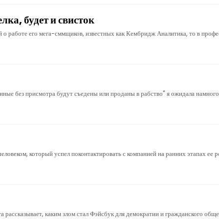
елка, будет и свисток
й о работе его мега-сммщиков, известных как Кембридж Аналитика, то в про
енные без присмотра будут съедены или проданы в рабство" я ожидала намного 
ловеком, который успел поконтактировать с компанией на ранних этапах ее рос
рассказывает, каким злом стал Фэйсбук для демократии и гражданского обще