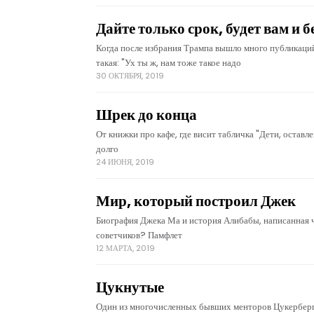
Дайте только срок, будет вам и б
Когда после избрания Трампа вышло много публикаци
такая: "Ух ты ж, нам тоже такое надо
30 ОКТЯБРЯ, 2019
Шрек до конца
От книжки про кафе, где висит табличка "Дети, оставл
долго
24 ИЮНЯ, 2019
Мир, который построил Джек
Биография Джека Ма и история Алибабы, написанная че
советчиков? Памфлет
12 МАРТА, 2019
Цукнутые
Один из многочисленных бывших менторов Цукерберга 