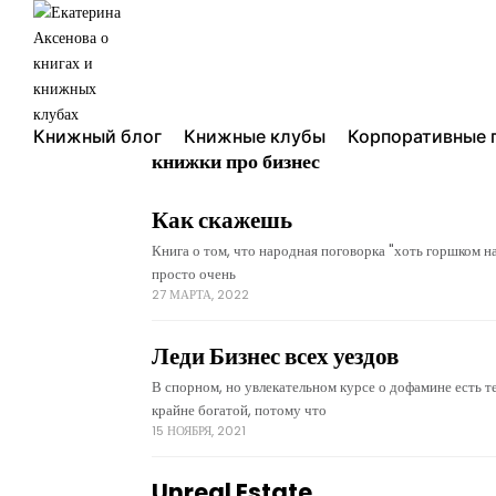
Книжный блог
Книжные клубы
Корпоративные 
книжки про бизнес
Как скажешь
Книга о том, что народная поговорка "хоть горшком на
просто очень
27 МАРТА, 2022
Леди Бизнес всех уездов
В спорном, но увлекательном курсе о дофамине есть т
крайне богатой, потому что
15 НОЯБРЯ, 2021
Unreal Estate