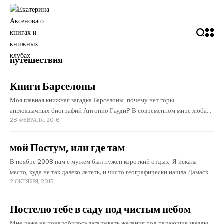
путешествия
Книги Барселоны
Моя главная книжная загадка Барселоны: почему нет горы
англоязычных биографий Антонио Гауди? В современном мире любая
28 ФЕВРАЛЯ, 2016
значимая фигура отращивает длинный хвост из книг. Я даже не о
Черчилле или Элвисе, у
мой Постум, или где там
В ноябре 2008 нам с мужем был нужен короткий отдых. Я искала
место, куда не так далеко лететь, и чисто географически нашла Дамаск.
2 ОКТЯБРЯ, 2015
В моем представлении Дамаск располагался где-то между
популярным Стамбулом и
Постелю тебе в саду под чистым небом
Мне даже не понадобилось загадывать желания под падающие звезды -