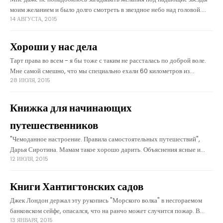
моим желанием и было долго смотреть в звездное небо над головой.
14 АВГУСТА, 2015
Вокруг нашей фермы нет ни городов, ни фонарей, ни
Хороши у нас дела
Тарт права во всем - я бы тоже с таким не рассталась по доброй воле.
Мне самой смешно, что мы специально ехали 60 километров из
28 ИЮЛЯ, 2015
Утрехта в Гаагу, чтобы посмотреть
Книжка для начинающих
путешественников
"Чемоданное настроение. Правила самостоятельных путешествий",
Дарья Сиротина. Мамам такое хорошо дарить. Объяснения ясные и
12 ИЮЛЯ, 2015
красивые фотографии.
Книги Хантигтонских садов
Джек Лондон держал эту рукопись "Морского волка" в несгораемом
банковском сейфе, опасался, что на ранчо может случится пожар. В
13 ЯНВАРЯ, 2015
Хантингтонских садах Лос Анджелеса собрана потрясающая