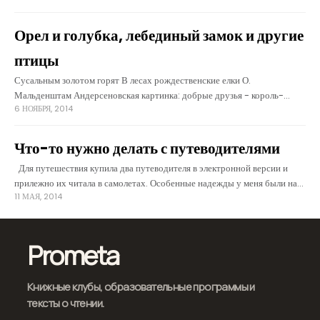
библиотека, где без лишней спеси демонстрируют Библию
Орел и голубка, лебединый замок и другие
птицы
Сусальным золотом горят В лесах рождественские елки О.
Мальденштам Андерсеновская картинка: добрые друзья - король-
6 НОЯБРЯ, 2014
утопленник, строитель волшебных замков, и красавица-императрица,
которая носила бриллиантовые звезды в волосах (была
убита) превратились в сувениры на рождественских
Что-то нужно делать с путеводителями
Для путешествия купила два путеводителя в электронной версии и
прилежно их читала в самолетах. Особенные надежды у меня были на
11 МАЯ, 2014
путеводитель по Майорке: за шесть дней на острове можно
замечательно
Prometa
Книжные клубы, образовательные программы и
тексты о чтении.