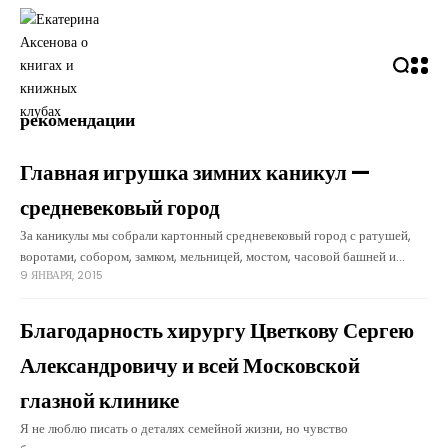
рекомендации
Главная игрушка зимних каникул —
средневековый город
За каникулы мы собрали картонный средневековый город с ратушей,
воротами, собором, замком, мельницей, мостом, часовой башней и
9 ЯНВАРЯ, 2015
кучей других строений. Давно не встречала таких радующих игрушек.
Сам городок неимоверно декоративный и хорошо
Благодарность хирургу Цветкову Сергею
Александровичу и всей Московской
глазной клинике
Я не люблю писать о деталях семейной жизни, но чувство