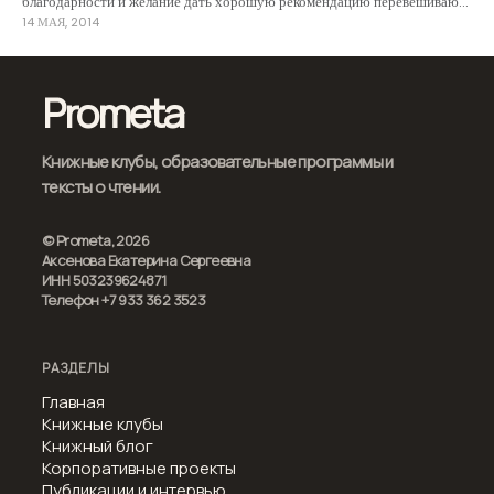
благодарности и желание дать хорошую рекомендацию перевешивают.
14 МАЯ, 2014
Это частный отзыв, рассказывающий о личном опыте, поэтому он
имеет все ограничения личного
Prometa
Книжные клубы, образовательные программы и
тексты о чтении.
© Prometa, 2026
Аксенова Екатерина Сергеевна
ИНН 503239624871
Телефон +7 933 362 3523
РАЗДЕЛЫ
Главная
Книжные клубы
Книжный блог
Корпоративные проекты
Публикации и интервью