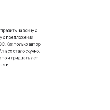
править на войну с
ку о предложении
ЭС. Как только автор
, все стало скучно.
а то и тридцать лет
ости.