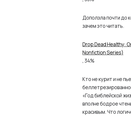
Доползла почти до к
зачем это читать.
Drop Dead Healthy: On
Nonfiction Series)
, 34%
Кто не курит и не п
беллетрезированног
«Год библейской жиз
вполне бодрое чтени
красивым. Что логи