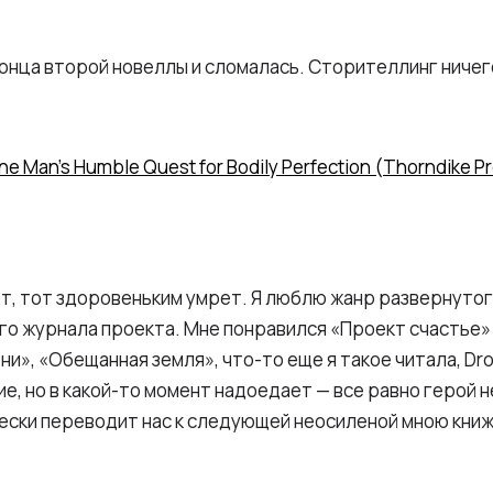
онца второй новеллы и сломалась. Сторителлинг ничего
e Man’s Humble Quest for Bodily Perfection (Thorndike Pr
ьет, тот здоровеньким умрет. Я люблю жанр развернутог
о журнала проекта. Мне понравился «Проект счастье» 
ни», «Обещанная земля», что-то еще я такое читала, Dr
е, но в какой-то момент надоедает — все равно герой 
чески переводит нас к следующей неосиленой мною книж