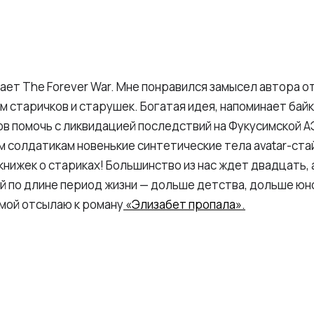
ает The Forever War. Мне понравился замысел автора от
 старичков и старушек. Богатая идея, напоминает бай
в помочь с ликвидацией последствий на Фукусимской А
солдатикам новенькие синтетические тела avatar-стайл
нижек о стариках! Большинство из нас ждет двадцать, 
й по длине период жизни — дольше детства, дольше юн
мой отсылаю к роману
«Элизабет пропала».