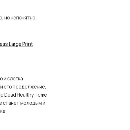
, но непонятно,
ess Large Print
о и слегка
и его продолжение,
op Dead Healthy тоже
не станет молодым и
ке: