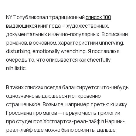
NYT опубликовал традиционный
список 100
выдающихся книг года
— художественных,
документальных и научно-популярных. В описании
романов, в основном, характеристики unnerving,
disturbing, emotionally wrenching. Я поставлю в
очередь то, что описывается как cheerfully
nihilistic.
В таких списках всегда балансируется что-нибудь
однозначно выдающееся и откровенно
странненькое. Возьмте, например третью книжку
Гроссмана про магов — первую часть трилогии
про студентов Хоггвартса-реал-лайф в Нарнии-
реал-лайф еще можно было осилить, дальше