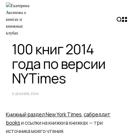
100 книг 2014
года по версии
NYTimes
3 ДЕКАБРЯ, 2014
Книжный раздел New York Times
,
сабреддит
books
и ссылки на книжки в книжках — три
источника моего чтения.