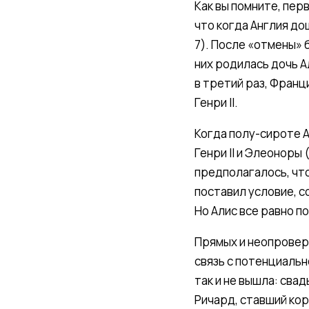
Как вы помните, пер
что когда Англия до
7). После «отмены» 
них родилась дочь А
в третий раз, Франц
Генри II.
Когда полу-сироте А
Генри II и Элеоноры
предполагалось, что
поставил условие, с
Но Алис все равно п
Прямых и неопровер
связь с потенциальн
так и не вышла: свад
Ричард, ставший кор