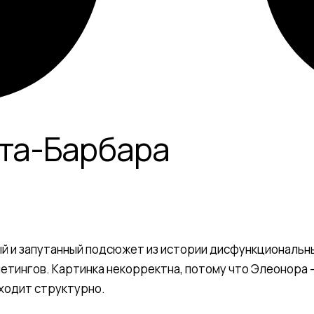
та-Барбара
й и запутанный подсюжет из истории дисфункциональн
етингов. Картинка некорректна, потому что Элеонора 
ходит структурно.