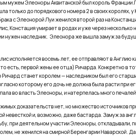
вым мужем Элеоноры Аквитанской был король Франции Л
шла только до порядкового номера 2 в своих королях, у
брака с Элеонорой Луи женился второй раз на Констанци
лис, Констация умирает в родах и уже через несколько
ии нужен наследник. Элеонора же вышла замуж за буду
лис исполняется восемь лет, ее отправляют в Англию к
 (то есть, первой жены ее отца) Ричарда. Конкретно в т
 Ричард станет королем — наследником был его старши
огласно которому его дочь не должна была расти при е
опала во власть Элеоноры, и натерпелась много печалей
жимых доказательств нет, но множество источников при
ой невесткой и, возможно, даже бастарда. Замуж за анг
ьбу, при деятельном участии Элеоноры, откладывали, пок
олем, не женился на смирной Беренгарии Наварской. Д