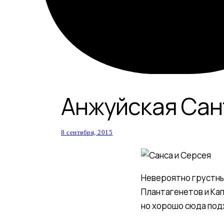
Анжуйская Сан
8 сентября, 2015
Невероятно грустны
Плантагенетов и Кап
но хорошо сюда под