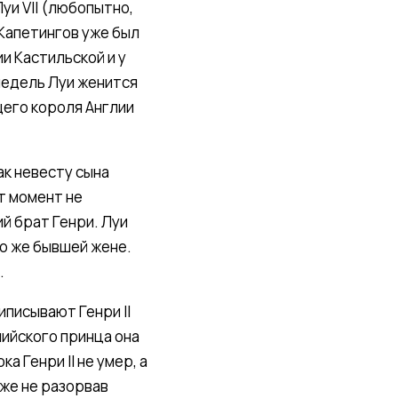
уи VII (любопытно,
 Капетингов уже был
и Кастильской и у
 недель Луи женится
щего короля Англии
ак невесту сына
от момент не
й брат Генри. Луи
го же бывшей жене.
.
писывают Генри II
лийского принца она
а Генри II не умер, а
аже не разорвав