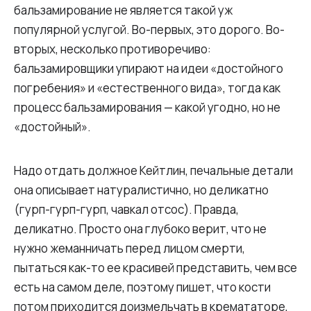
бальзамирование не является такой уж
популярной услугой. Во-первых, это дорого. Во-
вторых, несколько противоречиво:
бальзамировщики упирают на идеи «достойного
погребения» и «естественного вида», тогда как
процесс бальзамирования — какой угодно, но не
«достойный».
Надо отдать должное Кейтлин, печальные детали
она описывает натуралистично, но деликатно
(гурп-гурп-гурп, чавкал отсос). Правда,
деликатно. Просто она глубоко верит, что не
нужно жеманничать перед лицом смерти,
пытаться как-то ее красивей представить, чем все
есть на самом деле, поэтому пишет, что кости
потом приходится доизмельчать в кремататоре,