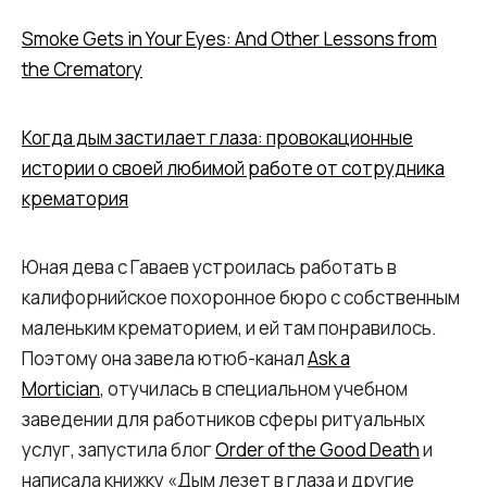
Smoke Gets in Your Eyes: And Other Lessons from
the Crematory
Когда дым застилает глаза: провокационные
истории о своей любимой работе от сотрудника
крематория
Юная дева с Гаваев устроилась работать в
калифорнийское похоронное бюро с собственным
маленьким крематорием, и ей там понравилось.
Поэтому она завела ютюб-канал
Ask a
Mortician
, отучилась в специальном учебном
заведении для работников сферы ритуальных
услуг, запустила блог
Order of the Good Death
и
написала книжку «Дым лезет в глаза и другие