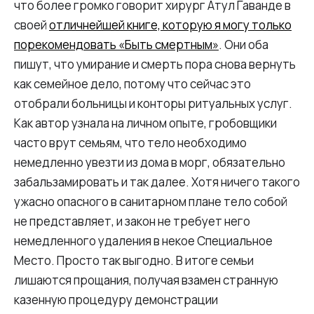
что более громко говорит хирург Атул Гаванде в
своей
отличнейшей книге, которую я могу только
порекомендовать «Быть смертным»
. Они оба
пишут, что умирание и смерть пора снова вернуть
как семейное дело, потому что сейчас это
отобрали больницы и конторы ритуальных услуг.
Как автор узнала на личном опыте, гробовщики
часто врут семьям, что тело необходимо
немедленно увезти из дома в морг, обязательно
забальзамировать и так далее. Хотя ничего такого
ужасно опасного в санитарном плане тело собой
не представляет, и закон не требует него
немедленного удаления в некое Специальное
Место. Просто так выгодно. В итоге семьи
лишаются прощания, получая взамен странную
казенную процедуру демонстрации