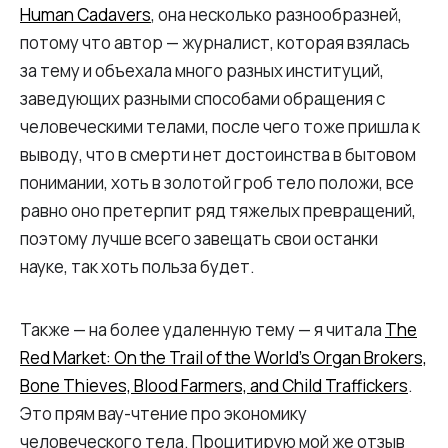
Human Cadavers
, она несколько разнообразней,
потому что автор — журналист, которая взялась
за тему и объехала много разных институций,
заведующих разными способами обращения с
человеческими телами, после чего тоже пришла к
выводу, что в смерти нет достоинства в бытовом
понимании, хоть в золотой гроб тело положи, все
равно оно претерпит ряд тяжелых превращений,
поэтому лучше всего завещать свои останки
науке, так хоть польза будет.
Также — на более удаленную тему — я читала
The
Red Market: On the Trail of the World’s Organ Brokers,
Bone Thieves, Blood Farmers, and Child Traffickers
.
Это прям вау-чтение про экономику
человеческого тела. Процитирую мой же отзыв