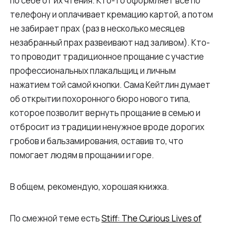
по себе от их чтения. Кто-то оформляет все по
телефону и оплачивает кремацию картой, а потом
не забирает прах (раз в несколько месяцев
незабранный прах развеивают над заливом). Кто-
то проводит традиционное прощание с участие
профессиональных плакальщиц и личным
нажатием той самой кнопки. Сама Кейтлин думает
об открытии похоронного бюро нового типа,
которое позволит вернуть прощание в семью и
отбросит из традиции ненужное вроде дорогих
гробов и бальзамирования, оставив то, что
помогает людям в прощании и горе.
В общем, рекомендую, хорошая книжка.
По смежной теме есть
Stiff: The Curious Lives of