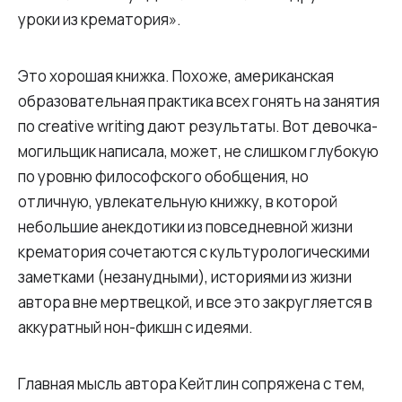
уроки из крематория».
Это хорошая книжка. Похоже, американская
образовательная практика всех гонять на занятия
по creative writing дают результаты. Вот девочка-
могильщик написала, может, не слишком глубокую
по уровню философского обобщения, но
отличную, увлекательную книжку, в которой
небольшие анекдотики из повседневной жизни
крематория сочетаются с культурологическими
заметками (незанудными), историями из жизни
автора вне мертвецкой, и все это закругляется в
аккуратный нон-фикшн с идеями.
Главная мысль автора Кейтлин сопряжена с тем,