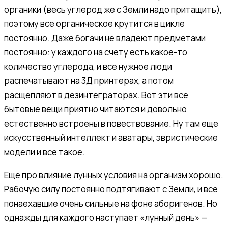
органики (весь углерод же с Земли надо притащить),
поэтому все органическое крутится в цикле
постоянно. Даже богачи не владеют предметами
постоянно: у каждого на счету есть какое-то
количество углерода, и все нужное люди
распечатывают на 3Д принтерах, а потом
расщепляют в дезинтеграторах. Вот эти все
бытовые вещи приятно читаются и довольно
естественно встроены в повествование. Ну там еще
искусственный интеллект и аватары, эвристические
модели и все такое.
Еще про влияние лунных условия на организм хорошо.
Рабочую силу постоянно подтягивают с Земли, и все
понаехавшие очень сильные на фоне аборигенов. Но
однажды для каждого наступает «лунный день» —