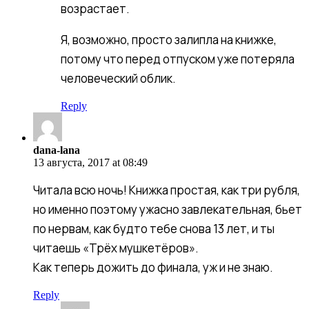
возрастает.
Я, возможно, просто залипла на книжке,
потому что перед отпуском уже потеряла
человеческий облик.
Reply
dana-
lana
dana-lana
13 августа, 2017 at 08:49
Читала всю ночь! Книжка простая, как три рубля,
но именно поэтому ужасно завлекательная, бьет
по нервам, как будто тебе снова 13 лет, и ты
читаешь «Трёх мушкетёров».
Как теперь дожить до финала, уж и не знаю.
Reply
Екатерина