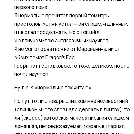
первого тома.
Я нормально прочитал первый том игры
престолов, хотя и устал — он слишком длинный,
и не стал продолжать. Но он ок шёл.
Я отлично читаю англоязычный научпоп.
Я не мог оторваться ни от Марсианина, ни от
обоих томов Dragon’s Egg.
Гарри поттер юдковского тоже целиком, но это
почти научпоп.
Ну т.е. я «нормально так читаю».
Но тут то ли словарь слишком мне неизвестный
(слишком много слов надо дёргать в лингву), то
ли (скорее) авторская манера писания слишком
ломанная, непредсказуемая и фрагментарная,