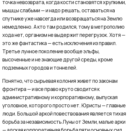
точка невозврата, когда кости становятся хрупкими,
мышцы слабыми — и надо решать, оставаться на
спутнике уже навсегда или возвращаться на Землю
немедленно. А кто там родился, тому в метрополию
хода нет, организм не выдержит перегрузок. Хотя —
это же фантастика — есть исключения из правил.
Третье лунное поколение вообще эльфы,
высоченные и не знающие другой среды, кроме
подземных городов и тоннелей.
Понятно, что сырьевая колония живет по законам
фронтира — и все право круто сводится к
административному и корпоративному, выпуская
уголовное, которого просто нет. Юристы — главные
люди. Большой аркой повествования является тихая
борьба за независимость Луны от Земли, малые арки
— адская корпоративная борьба пяти основных сил.