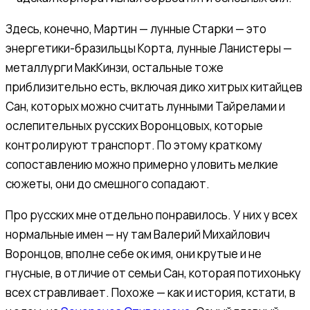
Здесь, конечно, Мартин — лунные Старки — это
энергетики-бразильцы Корта, лунные Ланистеры —
металлурги МакКинзи, остальные тоже
приблизительно есть, включая дико хитрых китайцев
Сан, которых можно считать лунными Тайрелами и
ослепительных русских Воронцовых, которые
контролируют транспорт. По этому краткому
сопоставлению можно примерно уловить мелкие
сюжеты, они до смешного сопадают.
Про русских мне отдельно понравилось. У них у всех
нормальные имен — ну там Валерий Михайлович
Воронцов, вполне себе ок имя, они крутые и не
гнусные, в отличие от семьи Сан, которая потихоньку
всех стравливает. Похоже — как и история, кстати, в