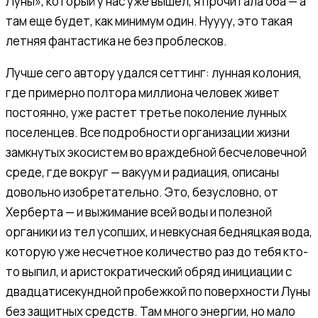
Луны», который у нас уже вышел, я прочитала оба — а
там еще будет, как минимум один. Нуууу, это такая
летняя фантастика не без проблесков.
Лучше сего автору удался сеттинг: лунная колония,
где примерно полтора миллиона человек живет
постоянно, уже растет третье поколение лунных
поселенцев. Все подробности организации жизни
замкнутых экосистем во враждебной бесчеловечной
среде, где вокруг — вакуум и радиация, описаны
довольно изобретательно. Это, безусловно, от
Херберта — и выжимание всей воды и полезной
органики из тел усопших, и невкусная бедняцкая вода,
которую уже несчетное количество раз до тебя кто-
то выпил, и аристократический обряд инициации с
двадцатисекундной пробежкой по поверхности Луны
без защитных средств. Там много энергии, но мало