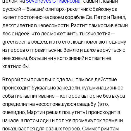
целом, на
Seveneves Стивенсона
. Самый главный
русский — бывший олигарх-ракетчик с Байконура
живет постоянно на своем корабле Св. Петр и Павел,
десятилетия в невесомости. Растит там космический
лес с идеей, что лес может жить тысячелетия —
greenseer, в общем, и это его люди помогают одному
из героев отправиться на Землю и даже вернуться с
нее живым, больши ни у кого знаний и отваги не
хватило бы.
Второй том прикольно сделан: там все действие
происходит буквально за недели, кульминационное
событие-выпиливание — которое автор не без вкуса
определил на несостоявшуюся свадьбу (это,
очевидно, Мартин решил пошутить) происходит в
начале, а потом один и тот же промежуток времени
показывается для разных героев. Симметрии там