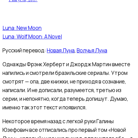
Luna: New Moon
Luna: Wolf Moon: A Novel
Русский перевод:
Новая Луна
,
Волчья Луна
Однажды Фрэнк Херберт и Джордж Мартин вместе
напились и смотрели бразильские сериалы. Утром
смотрят — опа, две книжки, не приходя в сознание,
написали. И не дописали, разумеется, третью из
серии, и непонятно, когда теперь допишут. Думаю,
именно так этот текст и появился.
Некоторое время назад с легкой руки Галины
Юзефович все отписались про первый том «Новой