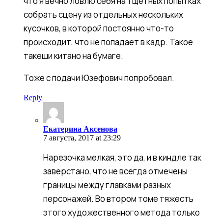
что я вечно ловлю себя на тщетных попытках
собрать сцену из отдельных нескольких
кусочков, в которой постоянно что-то
происходит, что не попадает в кадр. Такое
такеши китано на бумаге.
Тоже с подачи Юзефович попробовал.
Reply
Екатерина
Аксенова
Екатерина Аксенова
7 августа, 2017 at 23:29
Нарезочка мелкая, это да, и в киндле так
заверстано, что не всегда отмечены
границы между главками разных
персонажей. Во втором томе тяжесть
этого художественного метода только