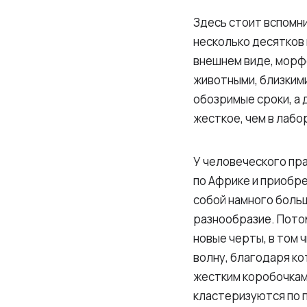
Здесь стоит вспомн
несколько десятков
внешнем виде, морфо
животными, близкими
обозримые сроки, а
жесткое, чем в лабо
У человеческого пра
по Африке и приобр
собой намного боль
разнообразие. Потом
новые черты, в том
волну, благодаря ко
жестким коробочкам 
кластеризуются по 