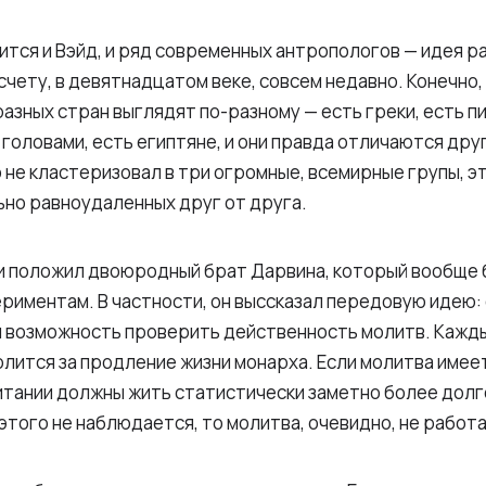
дится и Вэйд, и ряд современных антропологов — идея 
счету, в девятнадцатом веке, совсем недавно. Конечно,
разных стран выглядят по-разному — есть греки, есть п
 головами, есть египтяне, и они правда отличаются друг
о не кластеризовал в три огромные, всемирные групы, э
ьно равноудаленных друг от друга.
и положил двоюродный брат Дарвина, который вообще б
риментам. В частности, он выссказал передовую идею:
я возможность проверить действенность молитв. Кажды
лится за продление жизни монарха. Если молитва имеет
тании должны жить статистически заметно более долго
этого не наблюдается, то молитва, очевидно, не работ