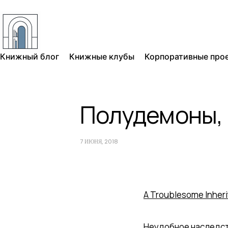
Книжный блог
Книжные клубы
Корпоративные про
Полудемоны,
7 ИЮНЯ, 2018
A Troublesome Inheri
Неудобное наследст