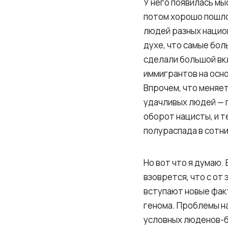
У него появилась мы
потом хорошо пошло
людей разных национ
духе, что самые бол
сделали большой вк
иммигрантов на осно
Впрочем, что меняет
удачливых людей — 
оборот нацисты, и 
полураспада в сотни
Но вот что я думаю.
взоврется, что с от
вступают новые фак
генома. Проблемы н
условных люденов-би