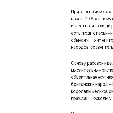
При этом, в чем схо
новая. По большому 
известно, что люди 
есть люди с песьими
обычаям. Но их никт
народов, сравнител
Основу расовой иде
мыслительным экспе
объективная научна
британский народ мо
королевы Великобри
граждан. Поскольку 