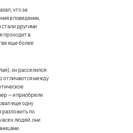
азал, что за
ния в поведении,
ы стали другими
е проходит в
тве еще более
лая), он расселился
ор отличаются между
етическое
вер — и приобрели
овал еще одну
я разложить по
 всех людей, они
аницами.