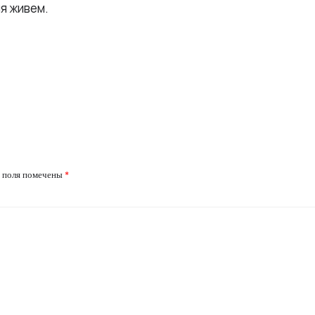
я живем.
 поля помечены
*