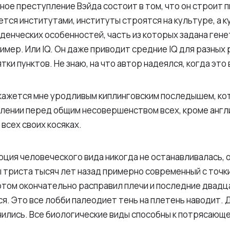
ное преступление Вэйда состоит в том, что он строит 
ся институтами, институты строятся на культуре, а ку
енческих особенностей, часть из которых задана генет
имер. Или IQ. Он даже приводит средние IQ для разных 
ки пунктов. Не знаю, на что автор надеялся, когда это 
 кажется мне уродливым киплинговским последышем, к
млении перед общим несовершенством всех, кроме англ
всех своих косяках.
юция человеческого вида никогда не останавливалась, о
ы триста тысяч лет назад примерно современный с точк
отом окончательно расправил плечи и последние двадц
я. Это все лобби палеодиет тень на плетень наводит. 
нились. Все биологические виды способны к потрясающ