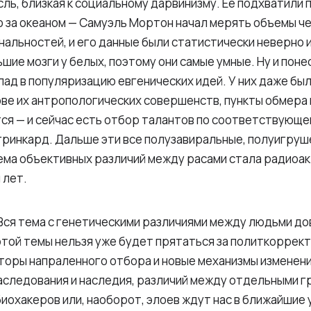
сль, близкая к социальному дарвинизму. Ее подхватили п
 за океаном — Самуэль Мортон начал мерять объемы ч
альностей, и его данные были статистически неверно 
ьшие мозги у белых, поэтому они самые умные. Ну и пон
лад в популяризацию евгенических идей. У них даже бы
ве их антропологических совершенств, пункты обмера 
ся — и сейчас есть отбор талантов по соответствующей
гринкард. Дальше эти все полузавиральные, полуигруше
тема объективных различий между расами стала радиоа
 лет.
 Вся тема с генетическими различиями между людьми до
 этой темы нельзя уже будет прятаться за политкоррек
торы напраленного отбора и новые механизмы изменен
аследования и наследия, различий между отдельными г
охакеров или, наоборот, элоев ждут нас в ближайшие 