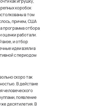
очти как игрушку,
ерепных коробок
истолкованы в том
еслось, причем, США
ла программа отбора
и оценки работали.
 визе, и отбор
чные идеи взяли в
ктивной с периодом
вольно скоро так
тностью. В действие
ия человеческого
руппами, появление
уже десятилетия. В