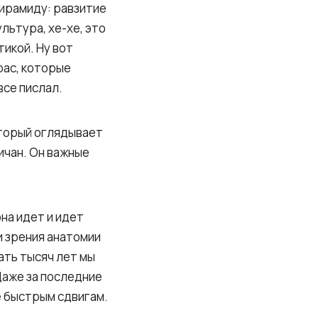
пирамиду: равзитие
льтура, хе-хе, это
икой. Ну вот
рас, которые
все пислал.
оторый оглядывает
ичан. Он важные
на идет и идет
и зрения анатомии
ать тысяч лет мы
Даже за последние
е быстрым сдвигам.