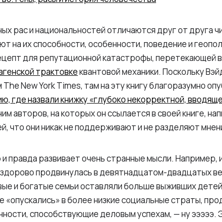
ых рас и национальностей отличаются друг от друга чи
яют на их способности, особенности, поведение и геопо
ецепт для репутационной катастрофы, перетекающей в 
агенской трактовке
квантовой механики. Поскольку Вэй
The New York Times, там на эту книгу благоразумно оп
, где назвали книжку «глубоко некорректной, вводяще
ним авторов, на которых он ссылается в своей книге, н
й, что они никак не поддерживают и не разделяют мнен
 и правда развивает очень странные мысли. Например, 
 здорово продвинулась в девятнадцатом-двадцатых века
е и богатые семьи оставляли больше выживших детей, 
е «опускались» в более низкие социальные страты, про
нности, способствующие деловым успехам, — ну эээээ. 