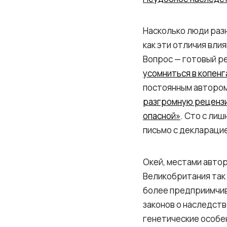
Насколько люди разн
как эти отличия вли
Вопрос — готовый р
усомниться в копенг
постоянным автором 
разгромную рецензию
опасной»
. Сто с лиш
письмо с декларацие
Окей, местами автор
Великобритания так
более предприимчивы
законов о наследств
генетические особе