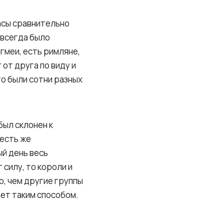
расы сравнительно
 всегда было
игмеи, есть римляне,
 от друга по виду и
то были сотни разных
ыл склонен к
 есть же
й день весь
 силу, то короли и
, чем другие группы
ает таким способом.