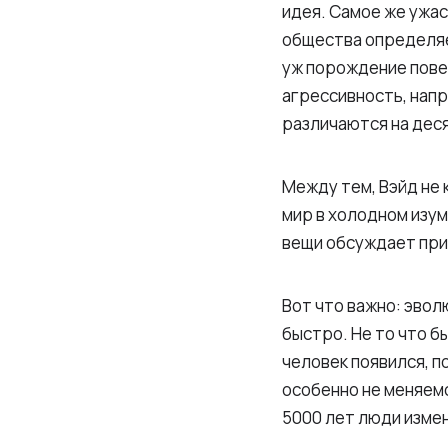
идея. Самое же ужас
общества определяет
уж порождение повед
агрессивность, напр
различаются на десят
Между тем, Вэйд не
мир в холодном изу
вещи обсуждает при 
Вот что важно: эвол
быстро. Не то что б
человек появился, п
особенно не меняемс
5000 лет люди изме