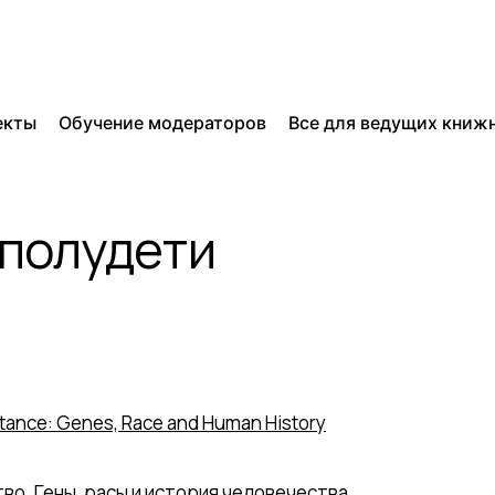
екты
Обучение модераторов
Все для ведущих книж
 полудети
tance: Genes, Race and Human History
во. Гены, расы и история человечества