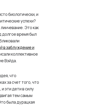
сто биологически, и
литические успехи?
линчевание. Это как
д долгое время был
убликовали
й в заблуждение и
аписали коллективное
ие Вэйда.
идея, что
х за счет того, что
и эти дети в силу
двигая тем самым
Это была дурацкая