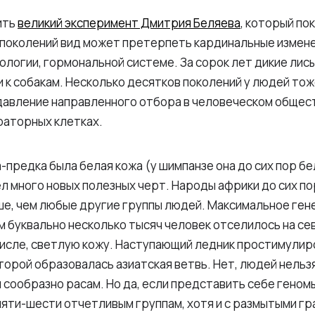
ить
великий эксперимент Дмитрия Беляева
, который пок
 поколений вид может претерпеть кардинальные измене
логии, гормональной системе. За сорок лет дикие лис
 к собакам. Несколько десятков поколений у людей тож
 давление направленного отбора в человеческом общес
раторных клетках.
-предка была белая кожа (у шимпанзе она до сих пор бе
ел много новых полезных черт. Народы африки до сих п
ше, чем любые другие группы людей. Максимальное ген
 буквально несколько тысяч человек отселилось на се
 числе, светлую кожу. Наступающий ледник простимулир
торой образовалась азиатская ветвь. Нет, людей нельз
сообразно расам. Но да, если представить себе геномы
пяти-шести отчетливым группам, хотя и с размытыми гр