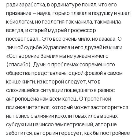
ради заработка, в ординатуре понял, что его
призвание — наука, горько плакал в подушку и ушел
к биологам, но геология так манила, так манила
всегда, и старый мудрый профессор
посоветовал… Это все очень мило, но аааааа. О
личной судьбе Журавлева и его друзей из книги
«Сотворение Земли» мы не узнаем ничего
(спасибо). Думы о проблемах современного
общества представлены одной фразой в самом
конце книги, из которой следует, что в
сложившейся ситуации пошедшего в разнос
антропоцена нам всем капец. О трепетной
психике читателя, который может застопориться
на тезисе о влиянии коколитовых илов в зонах
субдукции на число землетрясений, автор не
заботится, автора интересует, как бы постройнее