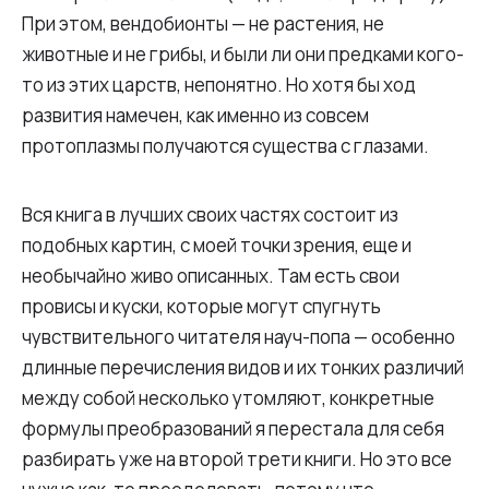
При этом, вендобионты — не растения, не
животные и не грибы, и были ли они предками кого-
то из этих царств, непонятно. Но хотя бы ход
развития намечен, как именно из совсем
протоплазмы получаются существа с глазами.
Вся книга в лучших своих частях состоит из
подобных картин, с моей точки зрения, еще и
необычайно живо описанных. Там есть свои
провисы и куски, которые могут спугнуть
чувствительного читателя науч-попа — особенно
длинные перечисления видов и их тонких различий
между собой несколько утомляют, конкретные
формулы преобразований я перестала для себя
разбирать уже на второй трети книги. Но это все