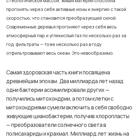
с геологической массой, живая материя способна
прогонять через себя активные ионы и энергию с такой
скоростью, что становится преобразующей силой.
Современные деревья прогоняют через себя весь
атмосферный пар и углекислый газ по несколько раз за
год, фильтраты — тоже несколько раз в году
отфильтровывают весь океан. Это невообразимо.
Самая здоровская часть книги посвящена
древнейшим эпохам. Два миллиарда лет назад
одни бактерии ассимилировали других —
получились митохондрии, а потом клетки с
митохондриями сумели включить в себя свободно
живующие цианобактерии, получив хлоропласты
— преобразователи солнечного света в
полисахариды и крахмал. Миллиард лет жизнь на