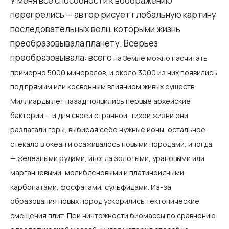
У меня все способности к воображению
перегрелись — автор рисует глобальную картину
последовательных волн, которыми жизнь
преобразовывала планету. Всерьез
преобразовывала: всего
на Земле можно насчитать
примерно 5000 минералов, и около 3000 из них появились
под прямым или косвенным влиянием живых существ.
Миллиарды лет назад появились первые архейские
бактерии — и для своей странной, тихой жизни они
разлагали горы, выбирая себе нужные ионы, остальное
стекало в океан и осаживалось новыми породами, иногда
— железными рудами, иногда золотыми, урановыми или
марганцевыми, молибденовыми и платиноидными,
карбонатами, фосфатами, сульфидами. Из-за
образования новых пород ускорились тектонические
смещения плит. При ничтожности биомассы по сравнению