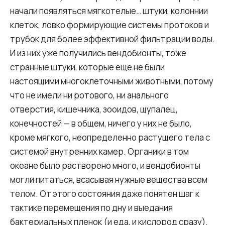
начали появляться мягкотелые… штуки, колоннии
клеток, ловко формирующие системы протоков и
трубок для более эффективной фильтрации воды.
И из них уже получились вендобионты, тоже
странные штуки, которые еще не были
настоящими многоклеточными животными, потому
что не имели ни ротового, ни анального
отверстия, кишечника, зооидов, щупалец,
конечностей — в общем, ничего у них не было,
кроме мягкого, неопределенно растущего тела с
системой внутренних камер. Органики в том
океане было растворено много, и вендобионты
могли питаться, всасывая нужные вещества всем
телом. От этого состояния даже понятен шаг к
тактике перемещения по дну и выедания
бактериальных пленок (и еда, и кислород сразу).