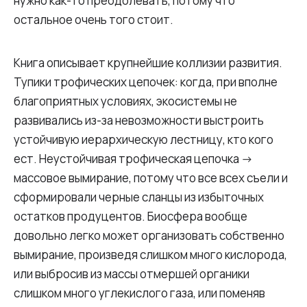
нужно как-то преодолевать, потому что
остальное очень того стоит.
Книга описывает крупнейшие коллизии развития.
Тупики трофических цепочек: когда, при вполне
благоприятных условиях, экосистемы не
развивались из-за невозможности выстроить
устойчивую иерархическую лестницу, кто кого
ест. Неустойчивая трофическая цепочка ->
массовое вымирание, потому что все всех съели и
сформировали черные сланцы из избыточных
остатков продуцентов. Биосфера вообще
довольно легко может организовать собственно
вымирание, произведя слишком много кислорода,
или выбросив из массы отмершей органики
слишком много углекислого газа, или поменяв