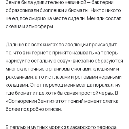
Земле была удивительно невинной — бактерии
образовывали биопленки и биоматы. Никто никого
не ел, все смирно на месте сидели. Меняли состав
океана и атмосферы.
Дальше во всех книгах по эволюции происходит
то, что в интернете принято называть «а теперь
нарисуйте остальную сову»: внезапно образуются
многоклеточные организмы с ногами, клешнями и
раковинами, а то и с глазами и ротовыми нервными
кольцами. Этот переход меня всегда поражал, ну
где биомат и где хотя бы самая простой червь. В
«Сотворении Земли» этот тонкий момент слегка
более подробно описан.
В теплых и мутных морях эдиакарского периода