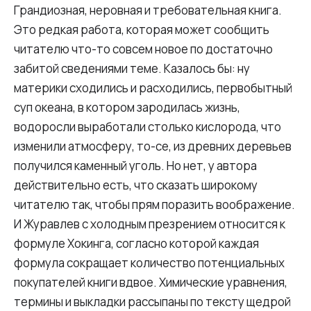
Грандиозная, неровная и требовательная книга.
Это редкая работа, которая может сообщить
читателю что-то совсем новое по достаточно
забитой сведениями теме. Казалось бы: ну
материки сходились и расходились, первобытный
суп океана, в котором зародилась жизнь,
водоросли выработали столько кислорода, что
изменили атмосферу, то-се, из древних деревьев
получился каменный уголь. Но нет, у автора
действительно есть, что сказать широкому
читателю так, чтобы прям поразить воображение.
И Журавлев с холодным презрением относится к
формуле Хокинга, согласно которой каждая
формула сокращает количество потенциальных
покупателей книги вдвое. Химические уравнения,
термины и выкладки рассыпаны по тексту щедрой