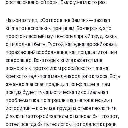
состав океанской воды. Было уже много раз.
На мой взгляд, «Сотворение Земли» — важная
книга по нескольким причинам. Во-первых, это
просто классный научно-популярный труд, каким
он и должен быть. Густой, как эдиакарский океан,
поражающий воображение, как тридцатитонный
звероящер. Во-вторых, книга кажется мне
возможным прототипом российского типажа
крепкого науч-попа международного класса. Есть
же американская традиция нон-фикшена: там
всегда будет гуманистическая и социальная
проблематика, приправленная человеческими
историями — в случае труда на стыке геологии и
биологии автор обязательно написал бы, что вот,
хотел всегда быть геологом, но подался к врачи