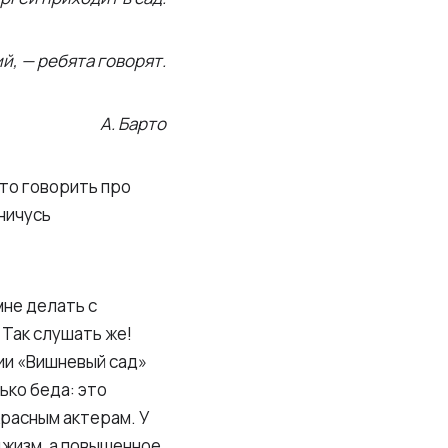
й, — ребята говорят.
А. Барто
то говорить про
ничусь
мне делать с
 Так слушать же!
ии «Вишневый сад»
ько беда: это
красным актерам. У
джизм, а повышенное