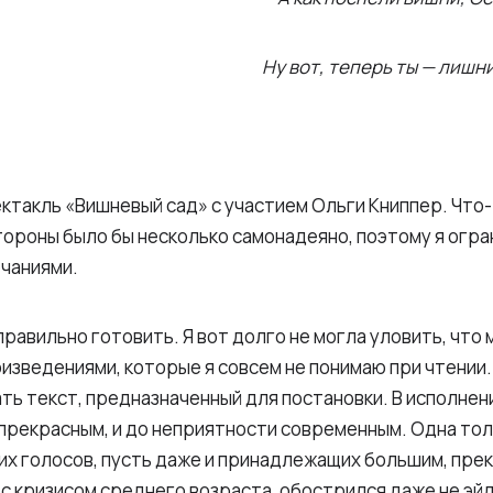
Ну вот, теперь ты — лишни
ктакль «Вишневый сад» с участием Ольги Книппер. Что-
тороны было бы несколько самонадеяно, поэтому я огра
чаниями.
равильно готовить. Я вот долго не могла уловить, что 
зведениями, которые я совсем не понимаю при чтении.
ть текст, предназначенный для постановки. В исполнен
прекрасным, и до неприятности современным. Одна тол
их голосов, пусть даже и принадлежащих большим, пре
и с кризисом среднего возраста, обострился даже не эй