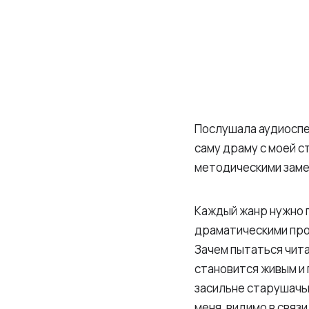
Послушала аудиоспе
саму драму с моей с
методическими заме
Каждый жанр нужно п
драматическими прои
Зачем пытаться чита
становится живым и 
засильне старушачь
меня, видимо в связ