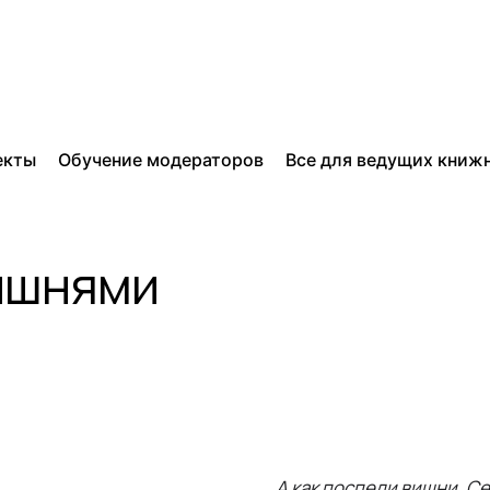
екты
Обучение модераторов
Все для ведущих книж
ишнями
А как поспели вишни, Се