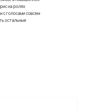
рис на ролях
ки с голосами совсем
ть остальные