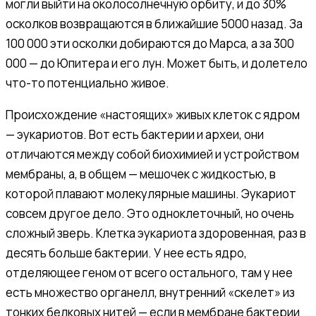
могли выйти на околосолнечную орбиту, и до 30%
осколков возвращаются в ближайшие 5000 назад. За
100 000 эти осколки добираются до Марса, а за 300
000 — до Юпитера и его лун. Может быть, и долетело
что-то потенциально живое.
Происхождение «настоящих» живых клеток с ядром
— эукариотов. Вот есть бактерии и археи, они
отличаются между собой биохимией и устройством
мембраны, а, в общем — мешочек с жидкостью, в
которой плавают молекулярные машины. Эукариот
совсем другое дело. Это одноклеточный, но очень
сложный зверь. Клетка эукариота здоровенная, раз в
десять больше бактерии. У нее есть ядро,
отделяющее геном от всего остального, там у нее
есть множество органелл, внутренний «скелет» из
тонких белковых нитей — если в мембране бактерии