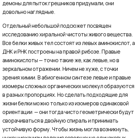
демоны для пыток грешников придумали, они
довольно наглядные.
Отдельный небольшой подсюжет посвящен
исследованию хиральной чистоты живого вещества.
Все белки живых тел состоят из левых аминокислот, а
ДНК и РНК построены на правой рибозе. Правые
аминокислоты — точно такие же, как левые, но в
зеркальном отражении. Ничем не хуже, с точки
зрения химии. В абиогенном синтезе левые и правые
изомеры сложных органических молекул образуются
в разных пропорциях. Но сделать подходящие для
жизни белки можно только из изомеров одинаковой
ориентации — они тогда чисто геометрически будут
сворачиваться в двойную спираль и принимать
устойчивую форму. Чтобы жизнь могла возникнуть,
нужен механизм деления совершенно одинаковых