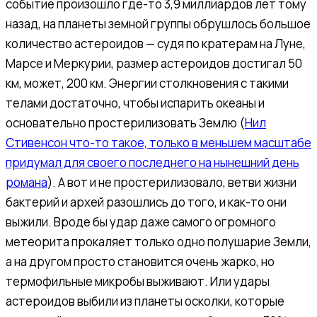
событие произошло где-то 3,9 миллиардов лет тому
назад, на планеты земной группы обрушлось большое
количество астероидов — судя по кратерам на Луне,
Марсе и Меркурии, размер астероидов достигал 50
км, может, 200 км. Энергии столкновения с такими
телами достаточно, чтобы испарить океаны и
основательно простерилизовать Землю (
Нил
Стивенсон что-то такое, только в меньшем масштабе
придумал для своего последнего на нынешний день
романа
). А вот и не простерилизовало, ветви жизни
бактерий и архей разошлись до того, и как-то они
выжили. Вроде бы удар даже самого огромного
метеорита прокаляет только одно полушарие Земли,
а на другом просто становится очень жарко, но
термофильные микробы выживают. Или удары
астероидов выбили из планеты осколки, которые