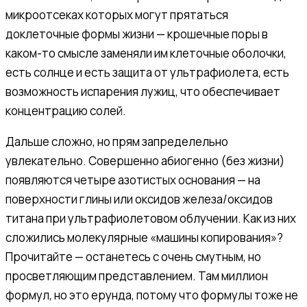
микроотсеках которых могут прятаться
доклеточные формы жизни — крошечные поры в
каком-то смысле заменяли им клеточные оболочки,
есть солнце и есть защита от ультрафиолета, есть
возможность испарения лужиц, что обеспечивает
концентрацию солей.
Дальше сложно, но прям запределельно
увлекательно. Совершенно абиогенно (без жизни)
появляются четыре азотистых основания — на
поверхности глины или оксидов железа/оксидов
титана при ультрафиолетовом облучении. Как из них
сложились молекулярные «машины копирования»?
Прочитайте — останетесь с очень смутным, но
просветляющим представлением. Там миллион
формул, но это ерунда, потому что формулы тоже не