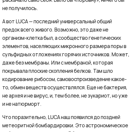
не получилось.
А вот LUCA — последний универсальный общий
предок всего живого. Возможно, это даже не
организм-клетка был, а сообщество генетических
элементов, населяющих микронного размера поры в
сульфидных отложениях горячих источников. Может,
даже без мембраны. Или с мембраной, которая
покрывала плоские скопления белков. Там шло
кодирование рибосом, самовоспроизведение какое-
то, обмен веществ осуществлялся. Еще не бактерия,
не архея и не вирус, и, тем более, не эукариот, но уже
и не натюрморт.
Что поразительно, LUCA наш появился до поздней
метеоритной бомбардировки. Это астрономическое