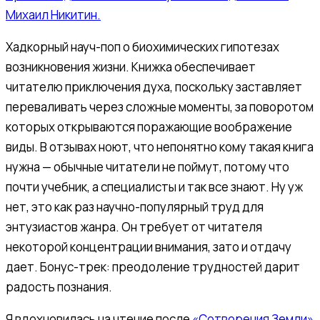
Михаил Никитин.
Хадкорный науч-поп о биохимических гипотезах
возникновения жизни. Книжка обеспечивает
читателю приключения духа, поскольку заставляет
переваливать через сложные моменты, за поворотом
которых открываются поражающие воображение
виды. В отзывах ноют, что непонятно кому такая книга
нужна — обычные читатели не поймут, потому что
почти учебник, а специалисты и так все знают. Ну уж
нет, это как раз научно-популярный труд для
энтузиастов жанра. Он требует от читателя
некоторой концентрации внимания, зато и отдачу
дает. Бонус-трек: преодоление трудностей дарит
радость познания.
Я вдохновилась на чтение после
«Сотворения Земли»