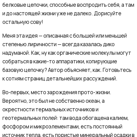
белковые цепочки, способные воспродить себя, а там
и до настоящей жизни уже не далеко. Дорисуйте
остальную сову!
Меня эта идея — описанная с большей или меньшей
степенью лиричности — всегда казалась дико
надуманой. Как, ну как органические молекулы могут
собраться в какие-то аппаратики, копирующие
базовую цепочку? Автор объясняет, как. Готовьтесь
к сотням страниц детальнейших рассуждений.
Во-первых, место зарождения прото-жизни.
Вероятно, это был не собственно океан, а
окрестности термальных источников и
геотермальных полей: там вода обогащена калием,
фосфором и микроэлементами, есть постоянный
источник тепла, есть пористые минеральный осадки в