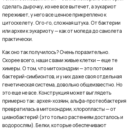
сделать дырочку, из нее все вытечет, а эукариот
переживет, у него все ценное прикреплено к
цитоскелету. Ого-го, сложная штука. От бактерии
или археи к эукариоту — как от мопеда до самолета
практически.
Как оно так получилось? Очень поразительно.
Скорее всего, наши с вами живые клетки — еще те
химеры. О том, что митохондрии — это потомки
бактерий-симбионтов, и у них даже своя отдельная
генетическая система, довольно общеизвестно. Но
это еще не все. Конструкция может выглядеть
примерно так: архея-хозяин, альфа-протеобактерия
превратилась в митохондрии, хлоропласты — от
цианобактерий (это только растениям досталось и
водорослям). Белки, которые обеспечивают