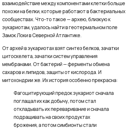
взаимодействие между компонентами клетки больше
похожи на белки, которые работают в бактериальных
сообществах. Что-то такое — архею, близкую к
эукариотам, удалось найти в геотермальном поле
Замок Локи в Северной Атлантике.
От архей в эукариотах взят синтез белков, зачатки
цитоскелета, зачатки систем управления
мембранами. От бактерий — ферменты обмена
сахаров и липидов, защиты от кислорода. И
митохондрии же. Их история особенно прекрасна:
Фагоцитирующий предок эукариот сначала
поглащал их как добычу, потом стал
откладывать их переваривание и сначала
подращивать на своих продуктах
брожения, а потом симбионты стали