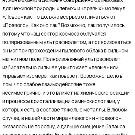
для неживой природы «левых» и «правых» молекул.
«Левое» как-то должно всерьез отличаться от
«Правого». Как оно так? Возможно, так получилось,
потому что наш сектор космоса облучался
поляризованным ультрафиолетом, а поляризоваться
он мог при прохождении пылевого облака в сильном
магнитном поле. Поляризованный ультрафиолет
избирательно сильнее уничтожает «левые» или
«правые» изомеры, как повезет. Возможно, дело в
том, что слабое взаимодействие тоже
несимметрично, и это влияет на химические реакции
и процессы кристаллизации с аминокислотами, у
которых есть в составе тяжелые металлы. В любом
случае, в нашей части мира «левого» и «правого»
оказалось не поровну, а дальше смещение баланса
раскачало само себя. Было бы «поровну», ничего бы