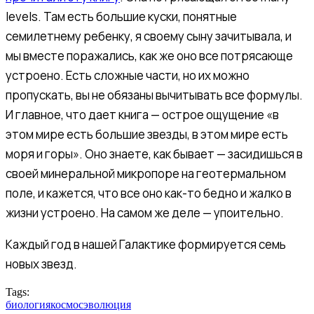
levels. Там есть большие куски, понятные
семилетнему ребенку, я своему сыну зачитывала, и
мы вместе поражались, как же оно все потрясающе
устроено. Есть сложные части, но их можно
пропускать, вы не обязаны вычитывать все формулы.
И главное, что дает книга — острое ощущение «в
этом мире есть большие звезды, в этом мире есть
моря и горы». Оно знаете, как бывает — засидишься в
своей минеральной микропоре на геотермальном
поле, и кажется, что все оно как-то бедно и жалко в
жизни устроено. На самом же деле — упоительно.
Каждый год в нашей Галактике формируется семь
новых звезд.
Tags:
биология
космос
эволюция