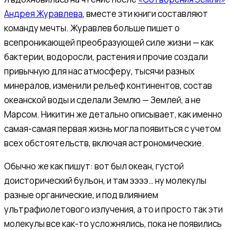
Андрея Журавлева
, вместе эти книги составляют
команду мечты. Журавлев больше пишет о
всепроникающей преобразующей силе жизни — как
бактерии, водоросли, растения и прочие создали
привычную для нас атмосферу, тысячи разных
минералов, изменили рельеф континентов, состав
океанской воды и сделали Землю — Землей, а не
Марсом. Никитин же детально описывает, как именно
самая-самая первая жизнь могла появиться с учетом
всех обстоятельств, включая астрономические.
Обычно же как пишут: вот был океан, густой
доисторический бульон, и там ээээ… ну молекулы
разные органические, и под влиянием
ультрафиолетового излучения, а то и просто так эти
молекулы все как-то усложнялись, пока не появились