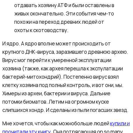
отдавать хозяину АТФ и были оставлены в
живых окончательно. Эти события чем-то
похожи на переход древних людей от
охоты к скотоводству.
И ядро. А ядро вполне может происходить от
крупного ДНК-вируса, заразившего древнюю архею.
Вирус мог перейти к умеренной эксплуатации
хозяина (также, как архея перешла к экспулатации
бактерий-митохондрий). Постепенно вирус взял
клетку хозяина под полный контроль, и вот они, мы.
Химеры из археи, бактерии и вируса. Дальние
потомки биоматов. Летим на огромном куске
слипшихся хондр. И сделаны из пыли погасших звезд.
Мне хочется, чтобы как можнобольше людей
купили и
прочитали эту книгу
. Она потрясающая on so many