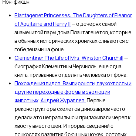
Нон-фикшн
Plantagenet Princesses: The Daughters of Eleanor
of Aquitaine and Henry II
— о дочерях самой
знаменитой пары дома Плантагенетов, которые
в обычных исторических хрониках сливаются с
гобеленами на фоне.
Clementine: The Life of Mrs. Winston Churchill
—
биография Клементины Черчилль, еще одна
книга, призванная отделять человека от фона.
Похождения видов. Вампироноги, паукохвосты и
другие переходные формы в эволюции
животных, Андрей Журавлев
.
Первые
реконструкторы скелетов динозавров часто
делали это неправильно и прилаживали череп к
хвосту вместо шеи. И прорва сведений о
тонкостях развития брюшных ножек, ротовых