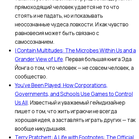
прямоходящий человек удается не то что
стоять и не падать, но и показывать
неосознанные чудеса ловкости. И как чувство
равновесия может быть связано с
самосознанием.
I Contain Multitudes: The Microbes Within Us and a
Grander View of Life
. Первая большая книга Эда
Йонга о том, что человек — не совсем человек, а
сообщество.
You’ve Been Played: How Corporations,
Governments, and Schools Use Games to Control
Us All
. Известный и уважаемый геймдизайнер
пишет о том, что жить играючи не всегда
хорошая идея, а заставлять играть других — так
вообще никудышняя.
Terry Pratchett: A Life with Footnotes: The Official