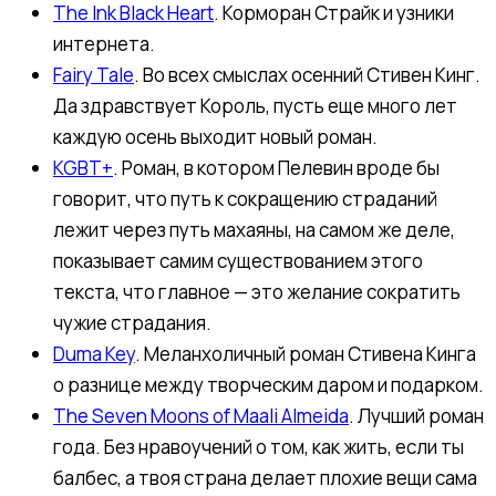
The Ink Black Heart
. Корморан Страйк и узники
интернета.
Fairy Tale
. Во всех смыслах осенний Стивен Кинг.
Да здравствует Король, пусть еще много лет
каждую осень выходит новый роман.
KGBT+
. Роман, в котором Пелевин вроде бы
говорит, что путь к сокращению страданий
лежит через путь махаяны, на самом же деле,
показывает самим существованием этого
текста, что главное — это желание сократить
чужие страдания.
Duma Key
. Меланхоличный роман Стивена Кинга
о разнице между творческим даром и подарком.
The Seven Moons of Maali Almeida
. Лучший роман
года. Без нравоучений о том, как жить, если ты
балбес, а твоя страна делает плохие вещи сама