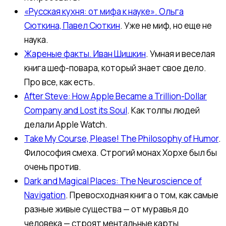
«Русская кухня: от мифа к науке». Ольга
Сюткина, Павел Сюткин
. Уже не миф, но еще не
наука.
Жареные факты. Иван Шишкин
. Умная и веселая
книга шеф-повара, который знает свое дело.
Про все, как есть.
After Steve: How Apple Became a Trillion-Dollar
Company and Lost its Soul
. Как толпы людей
делали Apple Watch.
Take My Course, Please! The Philosophy of Humor
.
Философия смеха. Строгий монах Хорхе был бы
очень против.
Dark and Magical Places: The Neuroscience of
Navigation
. Превосходная книга о том, как самые
разные живые существа — от муравья до
человека — строят ментальные карты