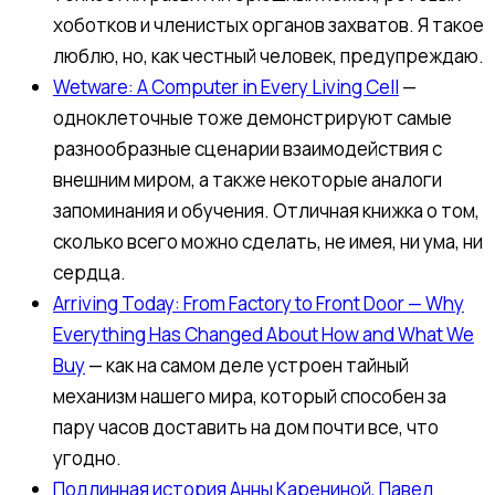
хоботков и членистых органов захватов. Я такое
люблю, но, как честный человек, предупреждаю.
Wetware: A Computer in Every Living Cell
—
одноклеточные тоже демонстрируют самые
разнообразные сценарии взаимодействия с
внешним миром, а также некоторые аналоги
запоминания и обучения. Отличная книжка о том,
сколько всего можно сделать, не имея, ни ума, ни
сердца.
Arriving Today: From Factory to Front Door — Why
Everything Has Changed About How and What We
Buy
— как на самом деле устроен тайный
механизм нашего мира, который способен за
пару часов доставить на дом почти все, что
угодно.
Подлинная история Анны Карениной, Павел