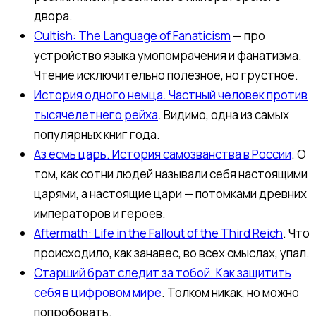
двора.
Cultish: The Language of Fanaticism
— про
устройство языка умопомрачения и фанатизма.
Чтение исключительно полезное, но грустное.
История одного немца. Частный человек против
тысячелетнего рейха
. Видимо, одна из самых
популярных книг года.
Аз есмь царь. История самозванства в России
. О
том, как сотни людей называли себя настоящими
царями, а настоящие цари — потомками древних
императоров и героев.
Aftermath: Life in the Fallout of the Third Reich
. Что
происходило, как занавес, во всех смыслах, упал.
Старший брат следит за тобой. Как защитить
себя в цифровом мире
. Толком никак, но можно
попробовать.