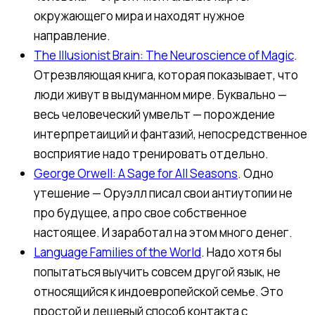
окружающего мира и находят нужное
направление.
The Illusionist Brain: The Neuroscience of Magic
.
Отрезвляющая книга, которая показывает, что
люди живут в выдуманном мире. Буквально —
весь человеческий умвельт — порождение
интерпретаиций и фантазий, непосредственное
восприятие надо тренировать отдельно.
George Orwell: A Sage for All Seasons
. Одно
утешение — Оруэлл писал свои антиутопии не
про будущее, а про свое собственное
настоящее. И заработал на этом много денег.
Language Families of the World
. Надо хотя бы
попытаться выучить совсем другой язык, не
относящийся к индоевропейской семье. Это
простой и дешевый способ контакта с