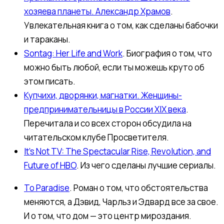
хозяева планеты. Александр Храмов
.
Увлекательная книга о том, как сделаны бабочки
и тараканы.
Sontag: Her Life and Work
. Биография о том, что
можно быть любой, если ты можешь круто об
этом писать.
Купчихи, дворянки, магнатки. Женщины-
предпринимательницы в России XIX века
.
Перечитала и со всех сторон обсудила на
читательском клубе Просветителя.
It’s Not TV: The Spectacular Rise, Revolution, and
Future of HBO
. Из чего сделаны лучшие сериалы.
To Paradise
. Роман о том, что обстоятельства
меняются, а Дэвид, Чарльз и Эдвард все за свое.
И о том, что дом — это центр мироздания.