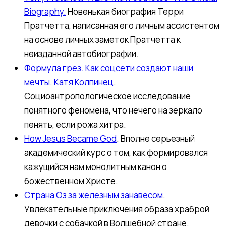
Biography.
Новенькая биография Терри
Пратчетта, написанная его личным ассистентом
на основе личных заметок Пратчетта к
неизданной автобиографии.
Формула грез. Как соцсети создают наши
мечты. Катя Колпинец
.
Социоантропологическое исследование
понятного феномена, что нечего на зеркало
пенять, если рожа хитра.
How Jesus Became God
. Вполне серьезный
академический курс о том, как формировался
кажущийся нам монолитным канон о
божественном Христе.
Страна Оз за железным занавесом
.
Увлекательные приключения образа храброй
девочки с собачкой в Волшебной стране.