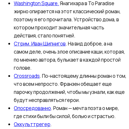
Washington Square.
Янагихара в To Paradise
жирно опирается на этот классический роман,
поэтому я его прочитала. Устройство дома, в
котором проходит значительная часть
действия, стало понятней.
Стрим. Иван Шипнигов
. На вид доброе, а на
самом деле, очень злое описание каши, которая,
по мнению автора, булькает в каждой простой
голове.
Crossroads
. По-настоящему длинны роман о том,
что всем непросто. Франзен обещает еще
парочку продолжений, чтобы мы узнали, как еще
будут несправляться герои.
Опосредованно
. Роман — мечта поэта о мире,
где стихи были бы силой, болью и страстью.
Оккульттрегер
.