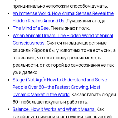
принципиально непохожим способом думать.
An Immense World: How Animal Senses Reveal the
Hidden Realms Around Us
. Лучшая книга года.
The Mind of a Bee
. Пчелы знают толк.
When Animals Dream: The Hidden World of Animal
Consciousness
. Снятся ли овцам шерстяные
овцоиды? Вроде бы, у животных тоже есть сны, а
это значит, что есть и внутренняя модель
реальности, от которой до самосознания не так
уж и далеко.
Stage (Not Age): How to Understand and Serve
People Over 60—the Fastest Growing, Most
Dynamic Market in the World
. Как заставить людей
60+ побольше покупать и работать.
Balance: How It Works and What It Means.
Как
такой неустойчивой конструкции, как двуногий