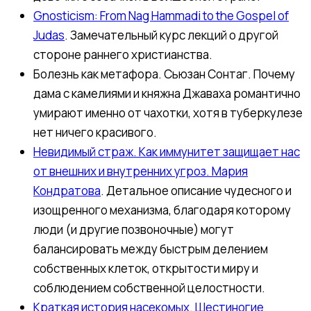
Gnosticism: From Nag Hammadi to the Gospel of
Judas
. Замечательный курс лекций о другой
стороне раннего христианства.
Болезнь как метафора. Сьюзан Сонтаг. Почему
дама с камелиями и княжна Джаваха романтично
умирают именно от чахотки, хотя в туберкулезе
нет ничего красивого.
Невидимый страж. Как иммунитет защищает нас
от внешних и внутренних угроз. Мария
Кондратова
. Детальное описание чудесного и
изощренного механизма, благодаря которому
люди (и другие позвоночные) могут
балансировать между быстрым делением
собственных клеток, открытости миру и
соблюдением собственной целостности.
Краткая история насекомых. Шестиногие