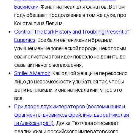
Басинский
. Фанат написал для фанатов. В этом
году обещает продолжение в том же духе, про
Константина Левина.
Control: The Dark History and Troubling Present of
Eugenics
. Все были евгениками и бредили
улучшением человеческой породы, некоторым
евангелистам этой идеи повезло не дожить до
фазы активного воплощения.
Smile: A Memoir
. Как одной женщине перекосило
лицо до невозможности улыбаться так, чтобы
дети не плакали, и она написала книгу про это
все.
При дворе двух императоров (воспоминания и
фрагменты дневников фрейлины двора Николая
I и Александра II)
. Дочка Тютчева описывает
реалии жизни российского императорского