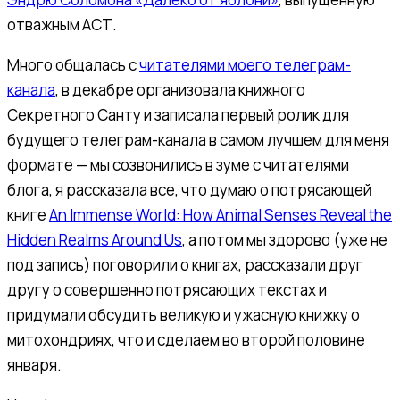
отважным АСТ.
Много общалась с
читателями моего телеграм-
канала
, в декабре организовала книжного
Секретного Санту и записала первый ролик для
будущего телеграм-канала в самом лучшем для меня
формате — мы созвонились в зуме с читателями
блога, я рассказала все, что думаю о потрясающей
книге
An Immense World: How Animal Senses Reveal the
Hidden Realms Around Us
, а потом мы здорово (уже не
под запись) поговорили о книгах, рассказали друг
другу о совершенно потрясающих текстах и
придумали обсудить великую и ужасную книжку о
митохондриях, что и сделаем во второй половине
января.