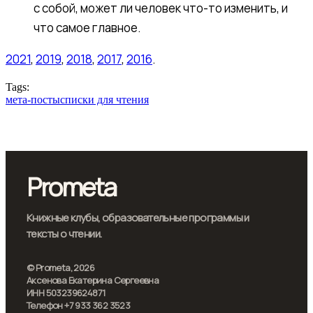
с собой, может ли человек что-то изменить, и
что самое главное.
2021
,
2019
,
2018
,
2017
,
2016
.
Tags:
мета-посты
списки для чтения
Prometa
Книжные клубы, образовательные программы и
тексты о чтении.
© Prometa, 2026
Аксенова Екатерина Сергеевна
ИНН 503239624871
Телефон +7 933 362 3523