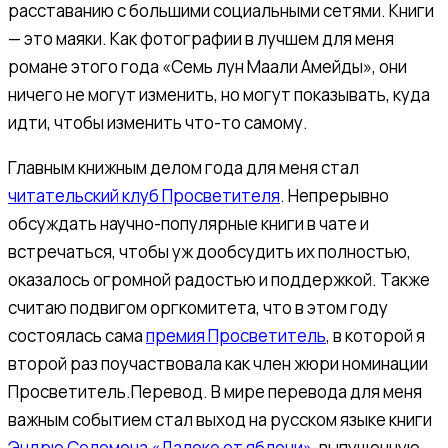
расставанию с большими социальными сетями. Книги
— это маяки. Как фотографии в лучшем для меня
романе этого года «Семь лун Маали Амейды», они
ничего не могут изменить, но могут показывать, куда
идти, чтобы изменить что-то самому.
Главным книжным делом года для меня стал
читательский клуб Просветителя
. Непрерывно
обсуждать научно-популярные книги в чате и
встречаться, чтобы уж дообсудить их полностью,
оказалось огромной радостью и поддержкой. Также
считаю подвигом оргкомитета, что в этом году
состоялась сама
премия Просветитель
, в которой я
второй раз поучаствовала как член жюри номинации
Просветитель.Перевод. В мире перевода для меня
важным событием стал выход на русском языке книги
Эндрю Соломона «Далеко от яблони»
, выпущенную