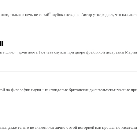
зови, только в печь не сажай" глубоко неверна. Автор утверждает, что названи
II
аить шило - дочь поэта Тютчева служит при дворе фрейлиной цесаревны Мари
той по философии науки - как твидовые британские джентельмены-ученые прид
х, даже те, кто не знакомился лично с этой историей или прошел по касательн