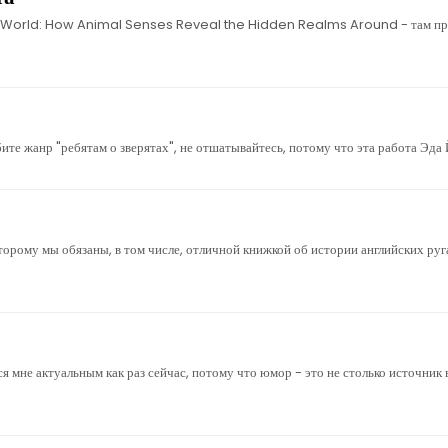
e World: How Animal Senses Reveal the Hidden Realms Around - там про 
ите жанр "ребятам о зверятах", не отшатывайтесь, потому что эта работа Эда 
оторому мы обязаны, в том числе, отличной книжкой об истории английских ру
 мне актуальным как раз сейчас, потому что юмор - это не столько источник 