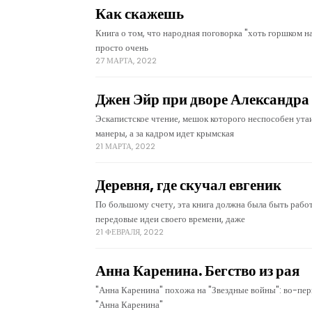
Как скажешь
Книга о том, что народная поговорка "хоть горшком на
просто очень
27 МАРТА, 2022
Джен Эйр при дворе Александра 
Эскапистское чтение, мешок которого неспособен ут
манеры, а за кадром идет крымская
21 МАРТА, 2022
Деревня, где скучал евгеник
По большому счету, эта книга должна была быть рабо
передовые идеи своего времени, даже
21 ФЕВРАЛЯ, 2022
Анна Каренина. Бегство из рая
"Анна Каренина" похожа на "Звездные войны": во-первы
"Анна Каренина"