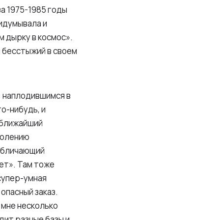
за 1975-1985 годы
идумывала и
м дырку в космос».
 бесстыжий в своем
: наплодившимся в
о-нибудь, и
 ближайший
колению
 обличающий
ет». Там тоже
супер-умная
опасный заказ.
 мне несколько
дит разные базы и