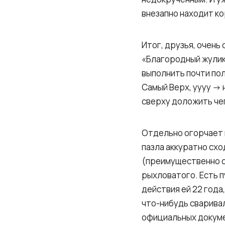
внезапно находит к
Итог, друзья, очень
«Благородный жулик 
выполнить почти пол
Самый Верх, уууу ->
сверху доложить чег
Отдельно огорчает 
пазла аккуратно сх
(преимущественно ск
рыхловатого. Есть п
действия ей 22 года,
что-нибудь сваривал
официальных докуме