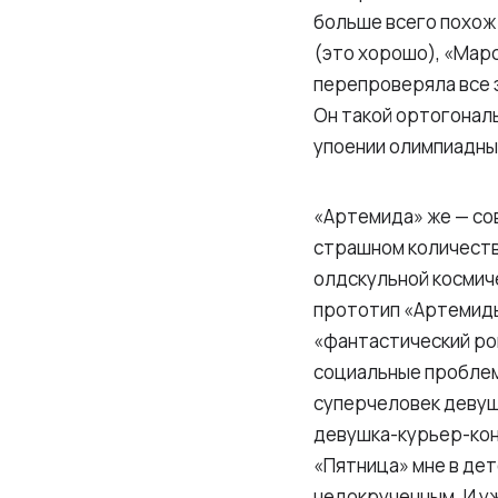
больше всего похож 
(это хорошо), «Мар
перепроверяла все э
Он такой ортогонал
упоении олимпиадным
«Артемида» же — со
страшном количестве
олдскульной космич
прототип «Артемиды
«фантастический ро
социальные проблем
суперчеловек девуш
девушка-курьер-конт
«Пятница» мне в дет
недокрученным. И уж