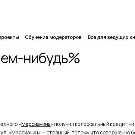
проекты
Обучение модераторов
Все для ведущих к
чем-нибудь%
бедного «
Марсианина
» получил колоссальный кредит ч
нул. «Марсианин» — странный, потому что совершенно 