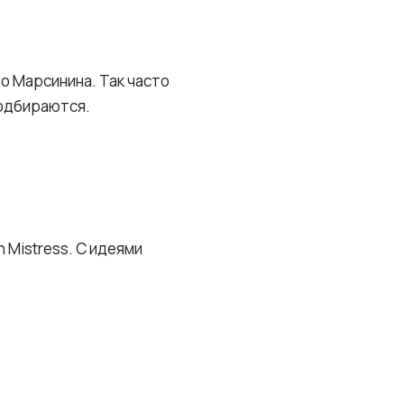
о Марсинина. Так часто
подбираются.
h Mistress. С идеями