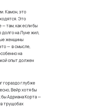
и. Камон, это
аходятся. Это
— там, как если бы
о долго на Луне жил,
нные женщины
это — в смысле,
особенно на
акой опыт должен
нг гораздо глубже
есно, Вейр хотя бы
к бы Адриана Корта —
 в трущобах