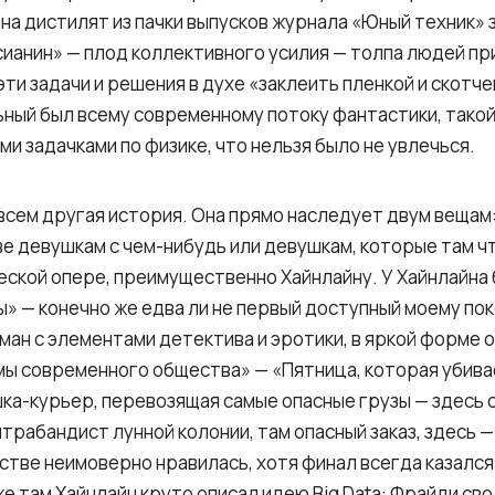
на дистилят из пачки выпусков журнала «Юный техник» 
сианин» — плод коллективного усилия — толпа людей пр
ти задачи и решения в духе «заклеить пленкой и скотче
ьный был всему современному потоку фантастики, такой
и задачками по физике, что нельзя было не увлечься.
всем другая история. Она прямо наследует двум вещам
 девушкам с чем-нибудь или девушкам, которые там чт
еской опере, преимущественно Хайнлайну. У Хайнлайна
» — конечно же едва ли не первый доступный моему по
ман с элементами детектива и эротики, в яркой форме
ы современного общества» — «Пятница, которая убива
ка-курьер, перевозящая самые опасные грузы — здесь 
рабандист лунной колонии, там опасный заказ, здесь — 
стве неимоверно нравилась, хотя финал всегда казался
е там Хайнлайн круто описал идею Big Data: Фрайди сво