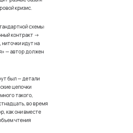
ровой кризис.
стандартной схемы:
нный контракт ->
 ниточки идут на
ся» — автор должен
рут был — детали
еские цепочки
много такого,
стнадцать, во время
р, как они вместе
 объем чтения