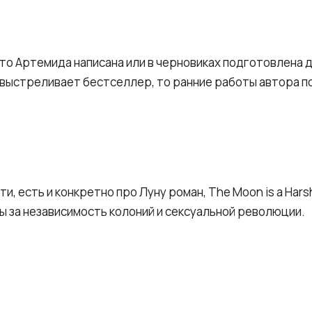
что Артемида написана или в черновиках подготовлена д
 выстреливает бестселлер, то ранние работы автора 
ти, есть и конкретно про Луну роман, The Moon is a Hars
ы за независимость колоний и сексуальной революции.