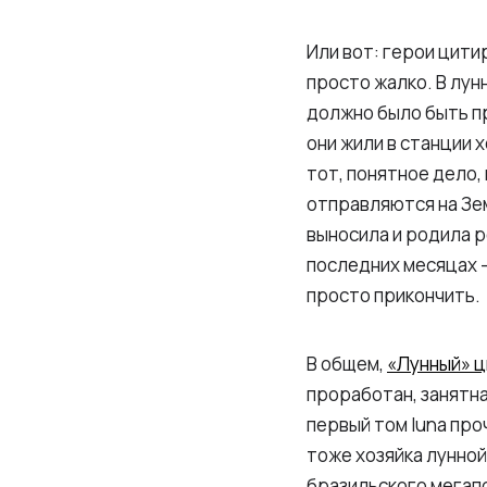
Или вот: герои цити
просто жалко. В лун
должно было быть пр
они жили в станции х
тот, понятное дело,
отправляются на Зе
выносила и родила р
последних месяцах —
просто прикончить.
В общем,
«Лунный» 
проработан, занятна
первый том luna про
тоже хозяйка лунно
бразильского мегап