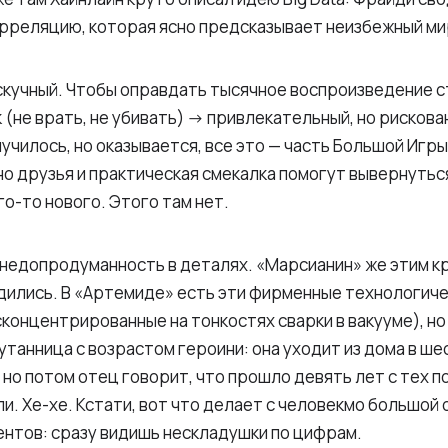
орреляцию, которая ясно предсказывает неизбежный ми
 скучный. Чтобы оправдать тысячное воспроизведение 
(не врать, не убивать) -> привлекательный, но рискова
училось, но оказывается, все это — часть Большой Игры,
 но друзья и практическая смекалка помогут вывернуть
о-то нового. Этого там нет.
недопродуманность в деталях. «Марсианин» же этим к
одились. В «Артемиде» есть эти фирменные технологич
онцентрированные на тонкостях сварки в вакууме), но 
утанница с возрастом героини: она уходит из дома в ше
 но потом отец говорит, что прошло девять лет с тех по
и. Хе-хе. Кстати, вот что делает с человекмо большой
нтов: сразу видишь нескладушки по цифрам.