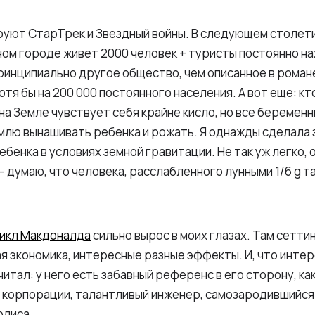
руют СтарТрек и Звездный войны. В следующем столети
ном городе живет 2000 человек + туристы постоянно н
инципиально другое общество, чем описанное в романе 
отя бы на 200 000 постоянного населения. А вот еще: кт
 на Земле чувствует себя крайне кисло, но все береме
млю вынашивать ребенка и рожать. Я однажды сделала 
ебенка в условиях земной гравитации. Не так уж легко, 
 думаю, что человека, расслабленного лунными 1/6 g т
цикл Макдоналда
сильно вырос в моих глазах. Там сетти
я экономика, интересные разные эффекты. И, что интер
читал: у него есть забавный референс в его сторону, ка
й корпорации, талантливый инженер, самозародившийся
олиса.