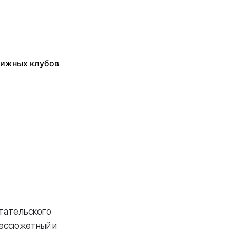
нижных клубов
итательского
бессюжетный и